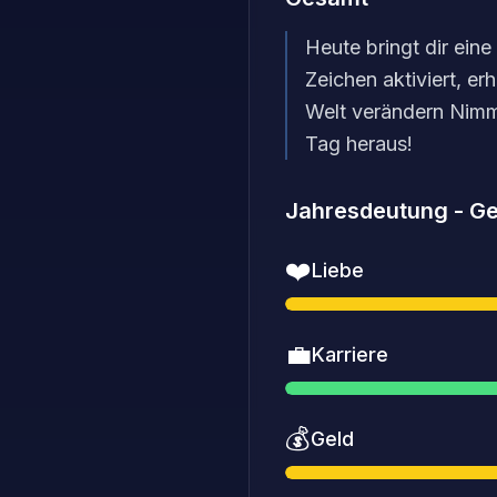
Heute bringt dir ein
Zeichen aktiviert, e
Welt verändern Nimm
Tag heraus!
Jahresdeutung
-
Ge
❤️
Liebe
💼
Karriere
💰
Geld