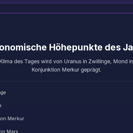
ronomische Höhepunkte des Ja
lima des Tages wird von Uranus in Zwillinge, Mond i
Konjunktion Merkur geprägt.
nge
e
ion Merkur
ion Mars