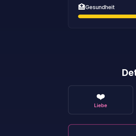
🏥
Gesundheit
Det
❤️
Liebe