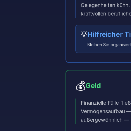
Gelegenheiten kühn, 
kraftvollen beruflic
💡
Hilfreicher T
Bleiben Sie organisier
💰
Geld
Finanzielle Fülle fli
Vermögensaufbau — in
außergewöhnlich — v