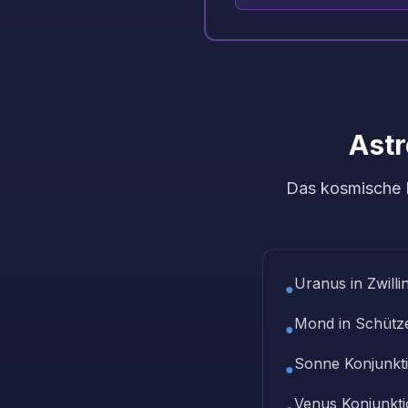
Ast
Das kosmische K
Uranus in Zwilli
●
Mond in Schütz
●
Sonne Konjunkt
●
Venus Konjunkt