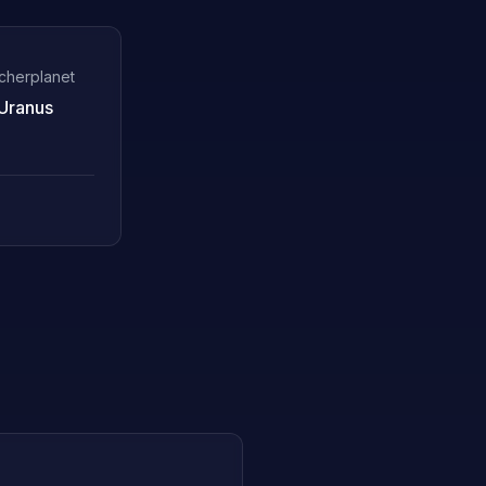
cherplanet
Uranus