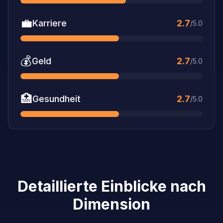
💼
Karriere
2.7
/5.0
💰
Geld
2.7
/5.0
🏥
Gesundheit
2.7
/5.0
Detaillierte Einblicke nach
Dimension