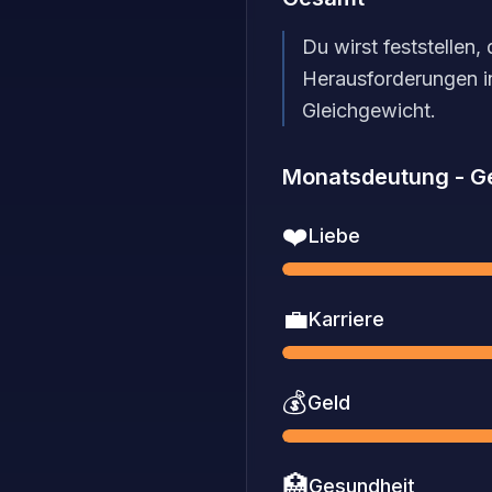
Du wirst feststellen
Herausforderungen i
Gleichgewicht.
Monatsdeutung
-
G
❤️
Liebe
💼
Karriere
💰
Geld
🏥
Gesundheit