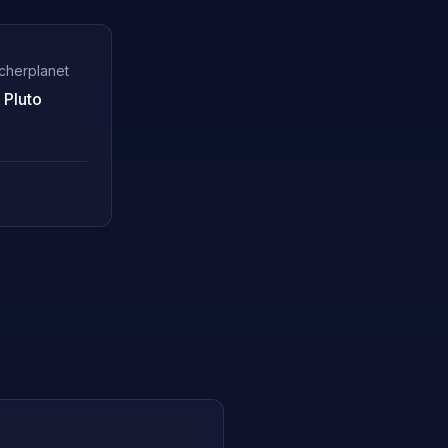
cherplanet
♇
Pluto