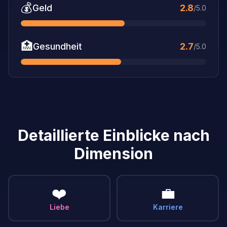
💰
Geld
2.8
/5.0
🏥
Gesundheit
2.7
/5.0
Detaillierte Einblicke nach
Dimension
❤️
💼
Liebe
Karriere