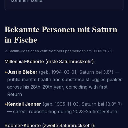
kommen sollte.
Bekannte Personen mit Saturn
in Fische
⚠
Saturn-Positionen verifiziert per Ephemeriden am 03.05.2026.
Millennial-Kohorte (erste Saturnrückkehr)
:
•
Justin Bieber
(geb. 1994-03-01, Saturn bei 3.8°)
—
public mental health and substance struggles peaked
across his 28th–29th year, coinciding with first
Return
•
Kendall Jenner
(geb. 1995-11-03, Saturn bei 18.3° ℞)
—
career repositioning during 2023–25 first Return
Boomer-Kohorte (zweite Saturnrückkehr)
: