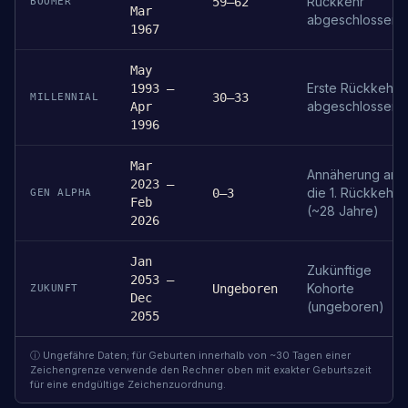
Rückkehr
59–62
BOOMER
Mar
abgeschlossen
1967
May
Erste Rückkehr
1993 –
30–33
MILLENNIAL
abgeschlossen
Apr
1996
Mar
Annäherung an
2023 –
die 1. Rückkehr
0–3
GEN ALPHA
Feb
(~28 Jahre)
2026
Jan
Zukünftige
2053 –
Kohorte
Ungeboren
ZUKUNFT
Dec
(ungeboren)
2055
ⓘ Ungefähre Daten; für Geburten innerhalb von ~30 Tagen einer
Zeichengrenze verwende den Rechner oben mit exakter Geburtszeit
für eine endgültige Zeichenzuordnung.