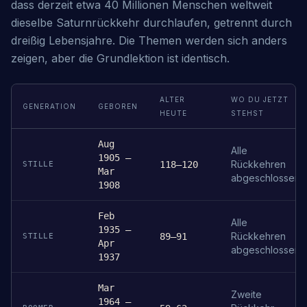
dass derzeit etwa 40 Millionen Menschen weltweit
dieselbe Saturnrückkehr durchlaufen, getrennt durch
dreißig Lebensjahre. Die Themen werden sich anders
zeigen, aber die Grundlektion ist identisch.
ALTER
WO DU JETZT
GENERATION
GEBOREN
HEUTE
STEHST
Aug
Alle
1905 –
Rückkehren
118–120
STILLE
Mar
abgeschlossen
1908
Feb
Alle
1935 –
Rückkehren
89–91
STILLE
Apr
abgeschlossen
1937
Mar
Zweite
1964 –