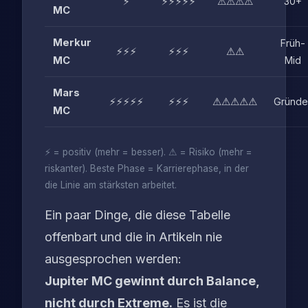
⚡
⚡⚡⚡⚡⚡
⚠⚠⚠⚠
30+
MC
Merkur
Früh-
⚡⚡⚡
⚡⚡⚡
⚠⚠
MC
Mid
Mars
⚡⚡⚡⚡⚡
⚡⚡⚡
⚠⚠⚠⚠⚠
Gründe
MC
⚡ = positiv (mehr = besser). ⚠ = Risiko (mehr =
riskanter). Beste Phase = Karrierephase, in der
die Linie am stärksten arbeitet.
Ein paar Dinge, die diese Tabelle
offenbart und die in Artikeln nie
ausgesprochen werden:
Jupiter MC gewinnt durch Balance,
nicht durch Extreme.
Es ist die