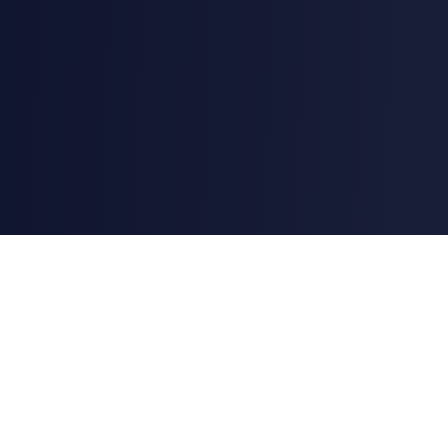
AstroChart
Professionelle Astrologie- und Astrokartografie-Tools mit
Swiss Ephemeris (DE431) — demselben Datensatz, den NASA