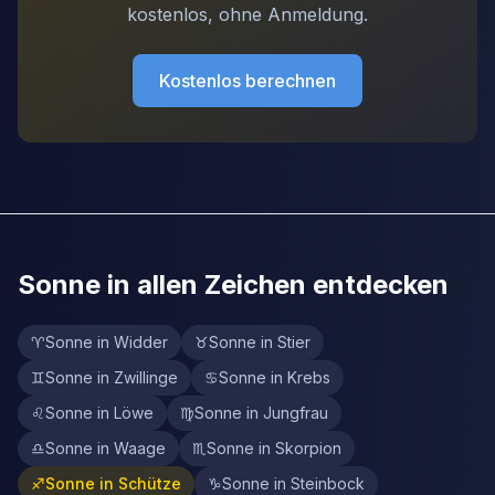
kostenlos, ohne Anmeldung.
Kostenlos berechnen
Sonne in allen Zeichen entdecken
♈
Sonne in Widder
♉
Sonne in Stier
♊
Sonne in Zwillinge
♋
Sonne in Krebs
♌
Sonne in Löwe
♍
Sonne in Jungfrau
♎
Sonne in Waage
♏
Sonne in Skorpion
♐
Sonne in Schütze
♑
Sonne in Steinbock