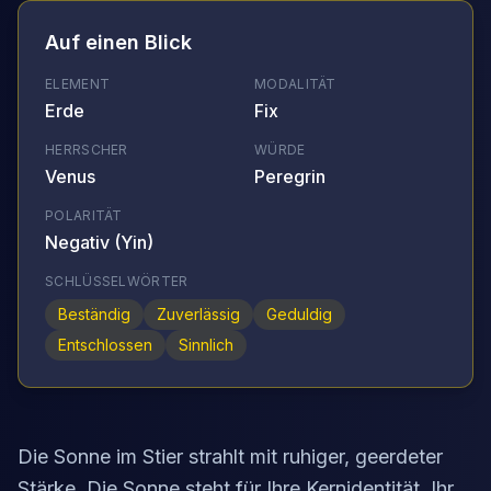
Auf einen Blick
ELEMENT
MODALITÄT
Erde
Fix
HERRSCHER
WÜRDE
Venus
Peregrin
POLARITÄT
Negativ (Yin)
SCHLÜSSELWÖRTER
Beständig
Zuverlässig
Geduldig
Entschlossen
Sinnlich
Die Sonne im Stier strahlt mit ruhiger, geerdeter
Stärke. Die Sonne steht für Ihre Kernidentität, Ihr