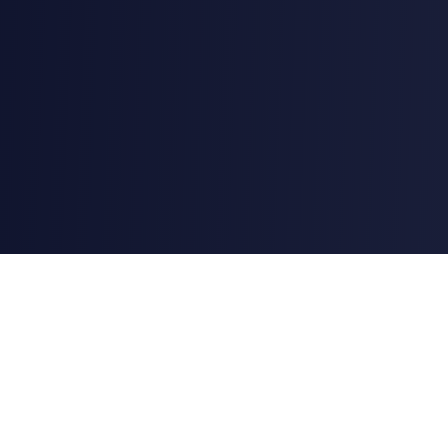
AstroChart
Professionelle Astrologie- und Astrokartografie-Tools mit
Swiss Ephemeris (DE431) — demselben Datensatz, den NASA