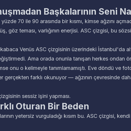
uşmadan Başkalarının Seni N
in yüzde 70 ile 90 arasında bir kısmı, kimse ağzını açm
üş, göz teması, varlığının enerjisi. ASC çizgisi, bu sözs
 kabaca Venüs ASC çizgisinin üzerindeki İstanbul'da alt
eğiştirmedi. Ama orada onunla tanışan herkes ondan önc
se onu o kelimeyle tanımlamamıştı. Eve döndü ve fotoğr
ler gerçekten farklı okunuyor — ağzının çevresinde d
izgisinin sessiz işini yapması.
rklı Oturan Bir Beden
plarının yetersiz vurguladığı kısım bu. ASC çizgisi, kendi 