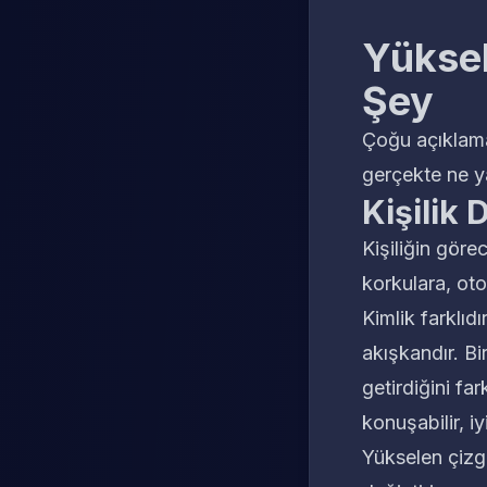
Yüksel
Şey
Çoğu açıkla
gerçekte ne ya
Kişilik 
Kişiliğin göre
korkulara, oto
Kimlik farklıdı
akışkandır. Bi
getirdiğini fa
konuşabilir, iy
Yükselen çizg