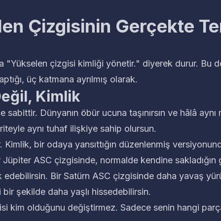
en Çizgisinin Gerçekte Tem
ma
"Yükselen çizgisi kimliği yönetir."
diyerek durur. Bu d
ptığı, üç katmana ayrılmış olarak.
Değil, Kimlik
ce sabittir. Dünyanın öbür ucuna taşınırsın ve hâlâ aynı
riteyle aynı tuhaf ilişkiye sahip olursun.
r. Kimlik, bir odaya yansıttığın
düzenlenmiş versiyonun
r Jüpiter ASC çizgisinde, normalde kendine sakladığın g
rk edebilirsin. Bir Satürn ASC çizgisinde daha yavaş yür
i bir şekilde daha yaşlı hissedebilirsin.
isi kim olduğunu değiştirmez. Sadece senin hangi parç