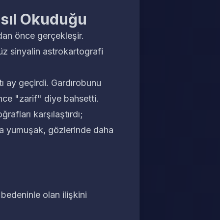
asıl Okuduğu
adan önce gerçekleşir.
üz sinyalin astrokartografi
ı ay geçirdi. Gardırobunu
e "zarif" diye bahsetti.
afları karşılaştırdı;
aha yumuşak, gözlerinde daha
bedeninle olan ilişkini