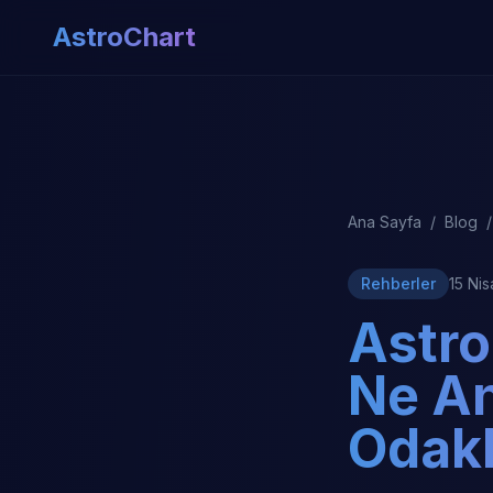
AstroChart
Ana Sayfa
/
Blog
/
Rehberler
15 Ni
Astro
Ne An
Odakl