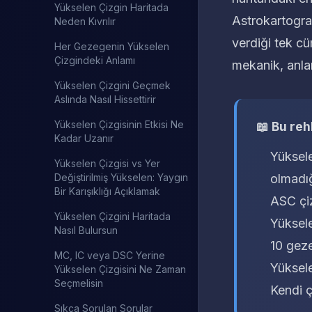
Yükselen Çizgin Haritada
Astrokartogra
Neden Kıvrılır
verdiği tek cü
Her Gezegenin Yükselen
Çizgindeki Anlamı
mekanik, anla
Yükselen Çizgini Geçmek
Aslında Nasıl Hissettirir
Yükselen Çizgisinin Etkisi Ne
📖 Bu re
Kadar Uzanır
Yüksele
Yükselen Çizgisi vs Yer
Değiştirilmiş Yükselen: Yaygın
olmadığ
Bir Karışıklığı Açıklamak
ASC çiz
Yükselen Çizgini Haritada
Yüksele
Nasıl Bulursun
10 geze
MC, IC veya DSC Yerine
Yüksele
Yükselen Çizgisini Ne Zaman
Seçmelisin
Kendi ç
Sıkça Sorulan Sorular