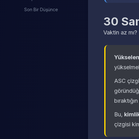
Son Bir Düşünce
30 San
Vaktin az mı? İ
Yükselen
yükselmek
ASC çizgi
göründüğü
bıraktığın 
Bu,
kimli
çizgisi
ki