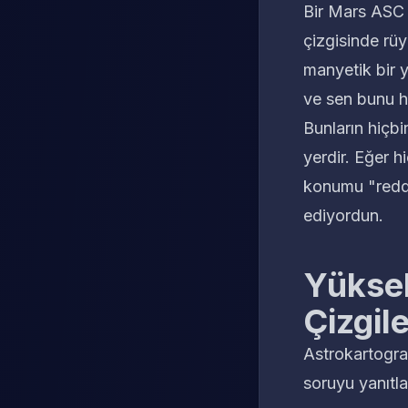
Bir Mars ASC ç
çizgisinde rüy
manyetik bir 
ve sen bunu h
Bunların hiçbi
yerdir. Eğer h
konumu "redde
ediyordun.
Yüksel
Çizgil
Astrokartograf
soruyu yanıtla