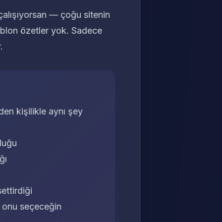
çalışıyorsan — çoğu sitenin
Şablon özetler yok. Sadece
.
den kişilikle aynı şey
lduğu
ğı
ttirdiği
an onu seçeceğin