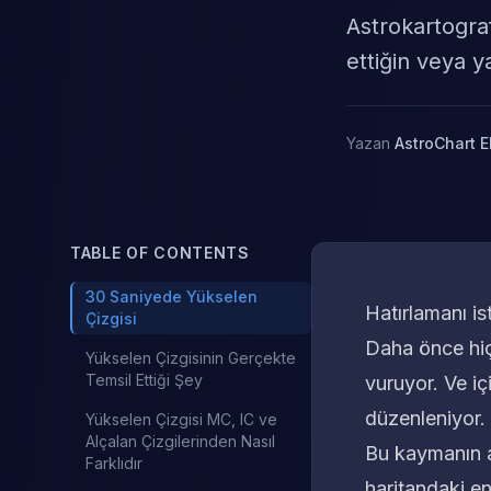
Astrokartograf
ettiğin veya ya
Yazan
AstroChart E
TABLE OF CONTENTS
30 Saniyede Yükselen
Hatırlamanı ist
Çizgisi
Daha önce hiç 
Yükselen Çizgisinin Gerçekte
Temsil Ettiği Şey
vuruyor. Ve i
düzenleniyor.
Yükselen Çizgisi MC, IC ve
Alçalan Çizgilerinden Nasıl
Bu kaymanın a
Farklıdır
haritandaki en