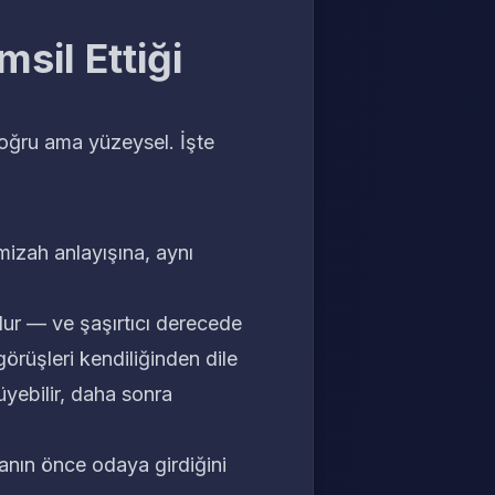
sil Ettiği
oğru ama yüzeysel. İşte
 mizah anlayışına, aynı
dur
— ve şaşırtıcı derecede
örüşleri kendiliğinden dile
üyebilir, daha sonra
anın önce odaya girdiğini