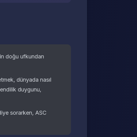
nin doğu ufkundan
 etmek, dünyada nasıl
kendilik duygunu,
iye sorarken, ASC