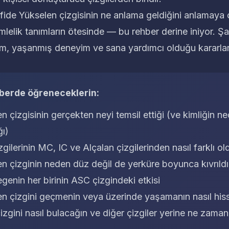
fide Yükselen çizgisinin ne anlama geldiğini anlamaya 
mlelik tanımların ötesinde — bu rehber derine iniyor. 
m, yaşanmış deneyim ve sana yardımcı olduğu kararlar
hberde öğreneceklerin:
n çizgisinin gerçekten neyi temsil ettiği (ve kimliğin ne
ı)
gilerinin MC, IC ve Alçalan çizgilerinden nasıl farklı o
n çizginin neden düz değil de yerküre boyunca kıvrıldı
genin her birinin ASC çizgindeki etkisi
n çizgini geçmenin veya üzerinde yaşamanın nasıl hisse
izgini nasıl bulacağın ve diğer çizgiler yerine ne zam