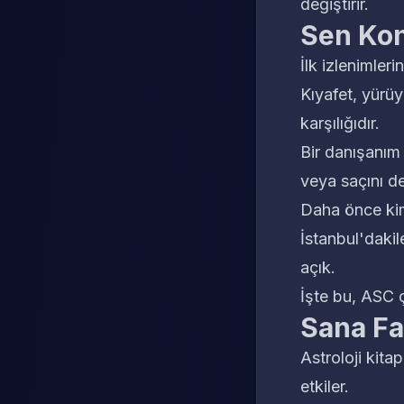
değiştirir.
Sen Kon
İlk izlenimler
Kıyafet, yürüy
karşılığıdır.
Bir danışanım
veya saçını d
Daha önce kim
İstanbul'daki
açık.
İşte bu, ASC ç
Sana Fa
Astroloji kita
etkiler.