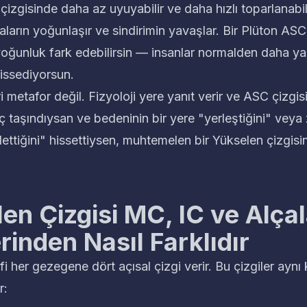
izgisinde daha az uyuyabilir ve daha hızlı toparlanabi
aların yoğunlaşır ve sindirimin yavaşlar. Bir Plüton ASC
yoğunluk fark edebilirsin — insanlar normalden daha y
issediyorsun.
ri metafor değil. Fizyoloji yere yanıt verir ve ASC çizgi
iç taşındıysan ve bedeninin bir yere "yerleştiğini" veya
ttiğini" hissettiysen, muhtemelen bir Yükselen çizgisin
en Çizgisi MC, IC ve Alça
erinden Nasıl Farklıdır
i her gezegene dört açısal çizgi verir. Bu çizgiler aynı
r: