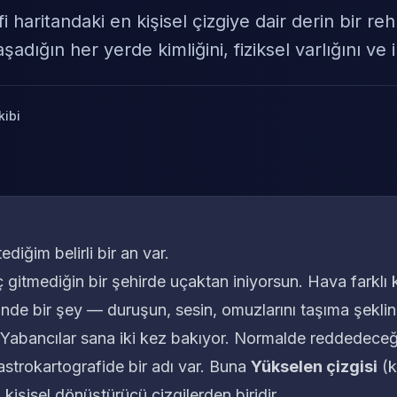
i haritandaki en kişisel çizgiye dair derin bir re
şadığın her yerde kimliğini, fiziksel varlığını ve il
kibi
ediğim belirli bir an var.
gitmediğin bir şehirde uçaktan iniyorsun. Hava farklı ko
çinde bir şey — duruşun, sesin, omuzlarını taşıma şekl
 Yabancılar sana iki kez bakıyor. Normalde reddedeceği
strokartografide bir adı var. Buna
Yükselen çizgisi
(k
 kişisel dönüştürücü çizgilerden biridir.