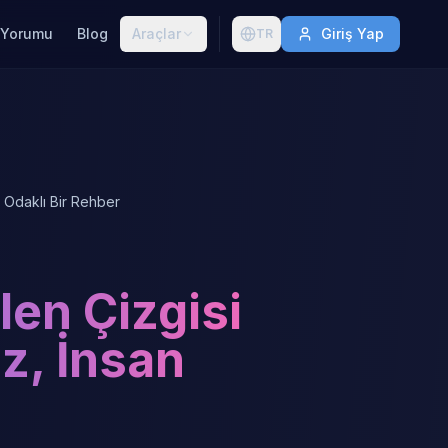
 Yorumu
Blog
Araçlar
Giriş Yap
TR
n Odaklı Bir Rehber
len Çizgisi
z, İnsan