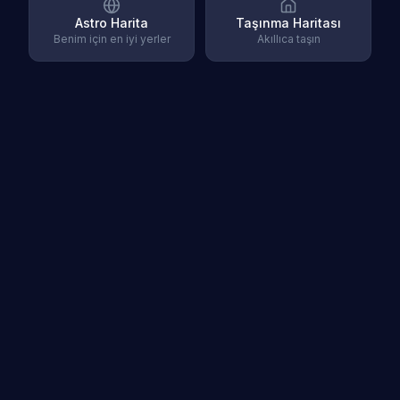
Astro Harita
Taşınma Haritası
Benim için en iyi yerler
Akıllıca taşın