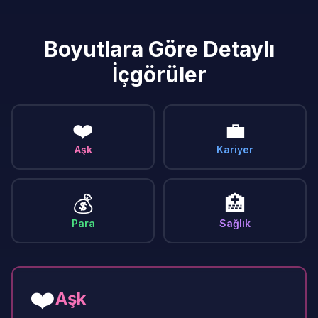
Boyutlara Göre Detaylı
İçgörüler
❤️
💼
Aşk
Kariyer
💰
🏥
Para
Sağlık
❤️
Aşk