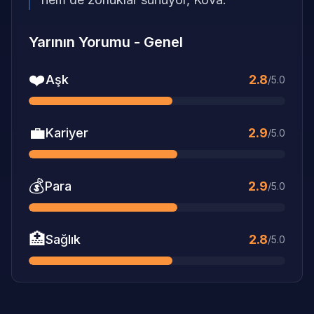
Yarının Yorumu
-
Genel
❤️
Aşk
2.8
/5.0
💼
Kariyer
2.9
/5.0
💰
Para
2.9
/5.0
🏥
Sağlık
2.8
/5.0