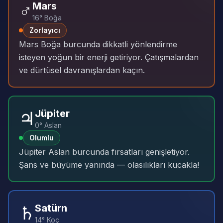
♂️
Mars
16° Boğa
Zorlayıcı
Mars Boğa burcunda dikkatli yönlendirme
isteyen yoğun bir enerji getiriyor. Çatışmalardan
ve dürtüsel davranışlardan kaçın.
♃
Jüpiter
0° Aslan
Olumlu
Jüpiter Aslan burcunda fırsatları genişletiyor.
Şans ve büyüme yanında — olasılıkları kucakla!
♄
Satürn
14° Koç