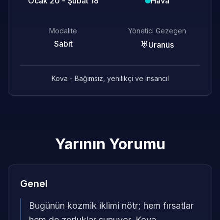
Ocak 20 - Şubat 18
Hava
Modalite
Yönetici Gezegen
Sabit
♅
Uranüs
Kova - Bağımsız, yenilikçi ve insancıl
Yarının Yorumu
Genel
Bugünün kozmik iklimi nötr; hem fırsatlar
hem de zorluklar sunuyor, Kova.