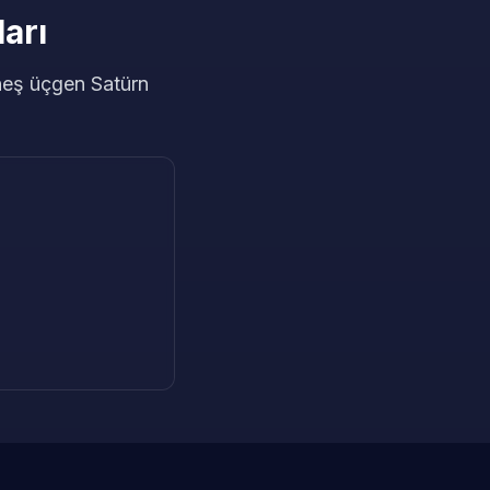
arı
neş üçgen Satürn