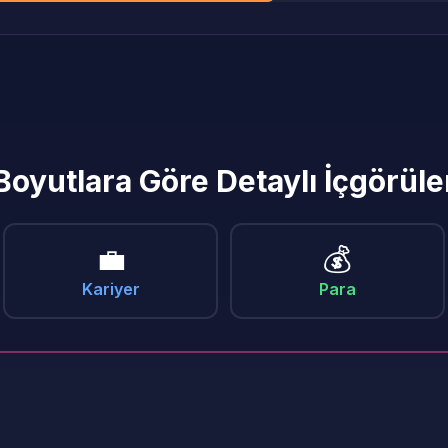
Boyutlara Göre Detaylı İçgörüle
💼
💰
Kariyer
Para