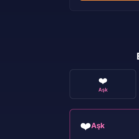
❤️
Aşk
❤️
Aşk