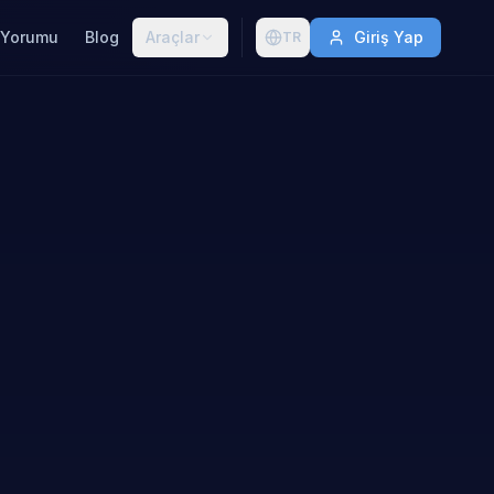
 Yorumu
Blog
Araçlar
Giriş Yap
TR