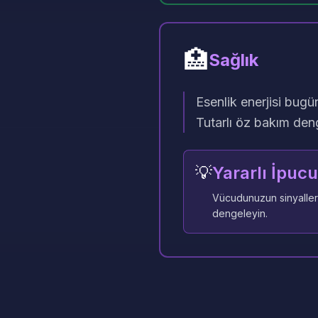
🏥
Sağlık
Esenlik enerjisi bugün
Tutarlı öz bakım deng
💡
Yararlı İpucu
Vücudunuzun sinyallerin
dengeleyin.