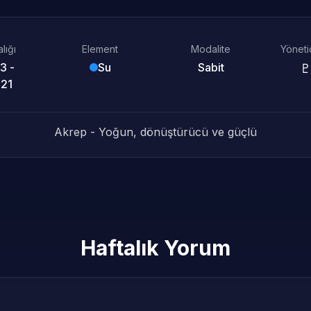
lığı
Element
Modalite
Yönet
3 -
Su
Sabit
♇
 21
Akrep - Yoğun, dönüştürücü ve güçlü
Haftalık Yorum