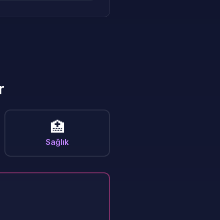
r
🏥
Sağlık