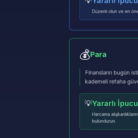
💡
Yararlı İpucu
Düzenli olun ve en önem
💰
Para
Finansların bugün isti
kademeli refaha güven
💡
Yararlı İpucu
Harcama alışkanlıkları
bulundurun.