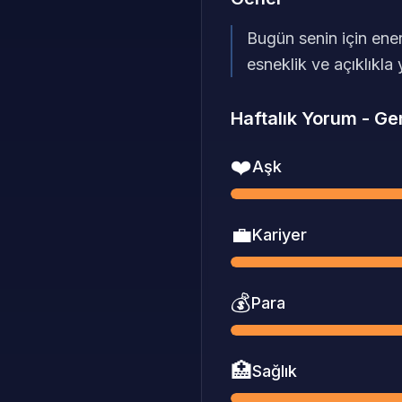
Bugün senin için ener
esneklik ve açıklıkla 
Haftalık Yorum
-
Ge
❤️
Aşk
💼
Kariyer
💰
Para
🏥
Sağlık