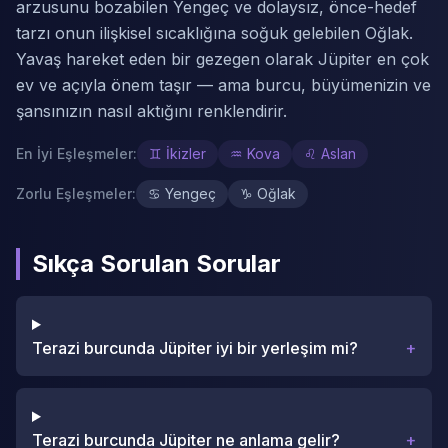
arzusunu bozabilen Yengeç ve dolaysız, önce-hedef
tarzı onun ilişkisel sıcaklığına soğuk gelebilen Oğlak.
Yavaş hareket eden bir gezegen olarak Jüpiter en çok
ev ve açıyla önem taşır — ama burcu, büyümenizin ve
şansınızın nasıl aktığını renklendirir.
En İyi Eşleşmeler
:
♊
İkizler
♒
Kova
♌
Aslan
Zorlu Eşleşmeler
:
♋
Yengeç
♑
Oğlak
Sıkça Sorulan Sorular
Terazi burcunda Jüpiter iyi bir yerleşim mi?
+
Terazi burcunda Jüpiter ne anlama gelir?
+