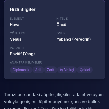
Hızlı Bilgiler
ELEMENT
NITELIK
Hava
Öncü
YÖNETICI
ONUR
Venüs
Yabancı (Peregrin)
POLARITE
Pozitif (Yang)
ANAHTAR KELIMELER
Diplomatik
Adil
Zarif
İş Birlikçi
Çekici
Terazi burcundaki Jüpiter, ilişkiler, adalet ve uyum
yoluyla genişler. Jüpiter büyüme, şans ve bolluk
gezegenidir; zarif Terazi’de ise talihi ortaklık,