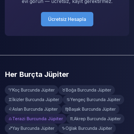
evi görün — ücretsiz, kayıt gerektirmez.
Ücretsiz Hesapla
Her Burçta Jüpiter
♈
Koç Burcunda Jüpiter
♉
Boğa Burcunda Jüpiter
♊
İkizler Burcunda Jüpiter
♋
Yengeç Burcunda Jüpiter
♌
Aslan Burcunda Jüpiter
♍
Başak Burcunda Jüpiter
♎
Terazi Burcunda Jüpiter
♏
Akrep Burcunda Jüpiter
♐
Yay Burcunda Jüpiter
♑
Oğlak Burcunda Jüpiter