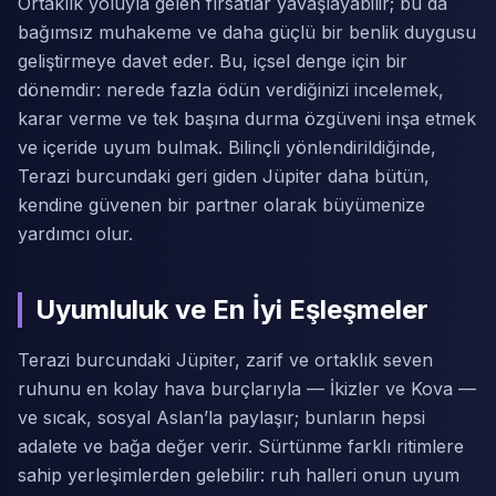
Ortaklık yoluyla gelen fırsatlar yavaşlayabilir; bu da
bağımsız muhakeme ve daha güçlü bir benlik duygusu
geliştirmeye davet eder. Bu, içsel denge için bir
dönemdir: nerede fazla ödün verdiğinizi incelemek,
karar verme ve tek başına durma özgüveni inşa etmek
ve içeride uyum bulmak. Bilinçli yönlendirildiğinde,
Terazi burcundaki geri giden Jüpiter daha bütün,
kendine güvenen bir partner olarak büyümenize
yardımcı olur.
Uyumluluk ve En İyi Eşleşmeler
Terazi burcundaki Jüpiter, zarif ve ortaklık seven
ruhunu en kolay hava burçlarıyla — İkizler ve Kova —
ve sıcak, sosyal Aslan’la paylaşır; bunların hepsi
adalete ve bağa değer verir. Sürtünme farklı ritimlere
sahip yerleşimlerden gelebilir: ruh halleri onun uyum