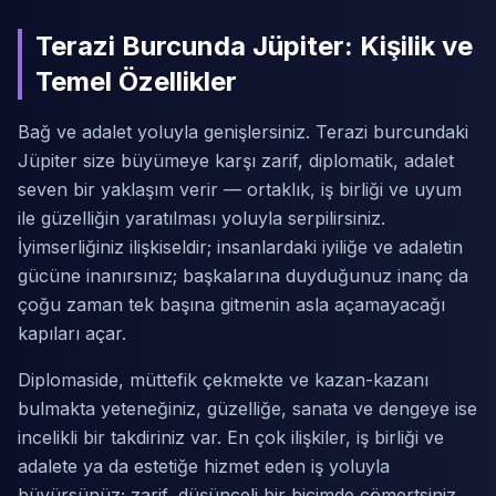
Terazi Burcunda Jüpiter: Kişilik ve
Temel Özellikler
Bağ ve adalet yoluyla genişlersiniz. Terazi burcundaki
Jüpiter size büyümeye karşı zarif, diplomatik, adalet
seven bir yaklaşım verir — ortaklık, iş birliği ve uyum
ile güzelliğin yaratılması yoluyla serpilirsiniz.
İyimserliğiniz ilişkiseldir; insanlardaki iyiliğe ve adaletin
gücüne inanırsınız; başkalarına duyduğunuz inanç da
çoğu zaman tek başına gitmenin asla açamayacağı
kapıları açar.
Diplomaside, müttefik çekmekte ve kazan-kazanı
bulmakta yeteneğiniz, güzelliğe, sanata ve dengeye ise
incelikli bir takdiriniz var. En çok ilişkiler, iş birliği ve
adalete ya da estetiğe hizmet eden iş yoluyla
büyürsünüz; zarif, düşünceli bir biçimde cömertsiniz.