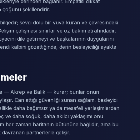
ikleriyle derinden bağlanır. Empatisi dikkat
n çoğunu şekillendirir.
 bilgedir; sevgi dolu bir yuva kuran ve çevresindeki
lişim çalışması sınırlar ve öz bakım etrafındadır:
iyacını dile getirmeyi ve başkalarının duygularını
kalbini gözettiğinde, derin besleyiciliği ayakta
şmeler
la — Akrep ve Balık — kurar; bunlar onun
ylaşır. Can attığı güvenliği sunan sağlam, besleyici
llikle daha bağımsız ya da mesafeli yerleşimlerden
 Koç ve daha soğuk, daha akılcı yaklaşımı onu
yum her zaman haritanın bütününe bağlıdır, ama bu
 davranan partnerlerle gelişir.