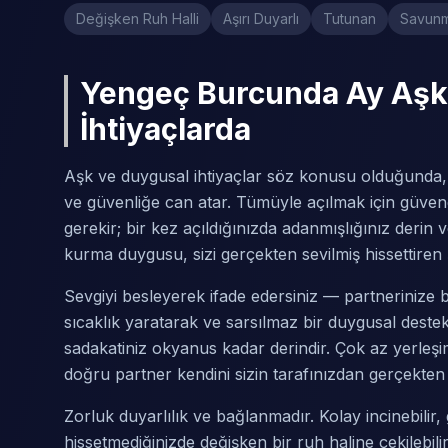
Değişken Ruh Halli
Aşırı Duyarlı
Tutunan
Savunm
Yengeç Burcunda Ay Aşk
İhtiyaçlarda
Aşk ve duygusal ihtiyaçlar söz konusu olduğunda,
ve güvenliğe can atar. Tümüyle açılmak için güven
gerekir; bir kez açıldığınızda adanmışlığınız derin
kurma duygusu, sizi gerçekten sevilmiş hissettiren 
Sevgiyi besleyerek ifade edersiniz — partnerinize 
sıcaklık yaratarak ve sarsılmaz bir duygusal deste
sadakatiniz okyanus kadar derindir. Çok az yerleşi
doğru partner kendini sizin tarafınızdan gerçekten
Zorluk duyarlılık ve bağlanmadır. Kolay incinebilir,
hissetmediğinizde değişken bir ruh haline çekilebilir