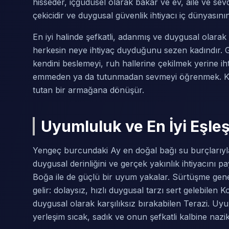
hisseder, içgüdüsel olarak bakar ve ev, aile ve sevd
çekicidir ve duygusal güvenlik ihtiyacı iç dünyasını
En iyi halinde şefkatli, adanmış ve duygusal olarak
herkesin neye ihtiyaç duyduğunu sezen kadındır. Ge
kendini beslemeyi, ruh hallerine çekilmek yerine iht
emmeden ya da tutunmadan sevmeyi öğrenmek. Kendi 
tutan bir armağana dönüşür.
Uyumluluk ve En İyi Eşle
Yengeç burcundaki Ay en doğal bağı su burçlarıy
duygusal derinliğini ve gerçek yakınlık ihtiyacını pa
Boğa ile de güçlü bir uyum yakalar. Sürtüşme gene
gelir: dolaysız, hızlı duygusal tarzı sert gelebilen
duygusal olarak karşılıksız bırakabilen Terazi. U
yerleşim sıcak, sadık ve onun şefkatli kalbine nazik