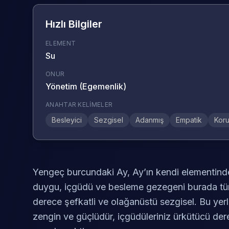
Hızlı Bilgiler
ELEMENT
Su
ONUR
Yönetim (Egemenlik)
ANAHTAR KELIMELER
Besleyici
Sezgisel
Adanmış
Empatik
Kor
Yengeç burcundaki Ay, Ay’ın kendi elementindek
duygu, içgüdü ve besleme gezegeni burada tü
derece şefkatli ve olağanüstü sezgisel. Bu ye
zengin ve güçlüdür, içgüdüleriniz ürkütücü derec