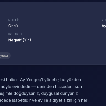
NITELIK
YÖ
Öncü
A
POLARITE
Negatif (Yin)
uyucu
i halidir. Ay Yengeç’i yönetir; bu yüzden
müyle evindedir — derinden hisseden, son
rleşimle doğduysanız, duygusal dünyanız
ede isabetlidir ve ev ile aidiyet sizin için her