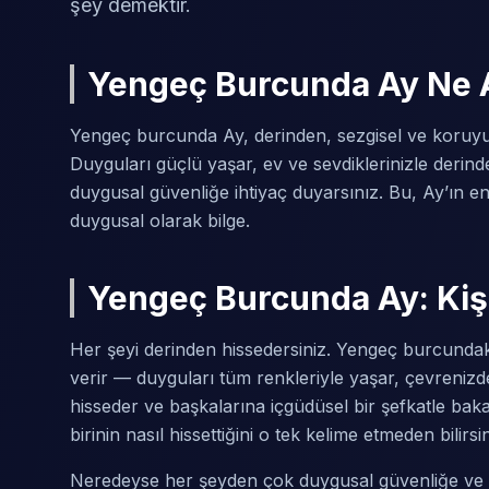
şey demektir.
Yengeç Burcunda Ay Ne 
Yengeç burcunda Ay, derinden, sezgisel ve koruyucu
Duyguları güçlü yaşar, ev ve sevdiklerinizle deri
duygusal güvenliğe ihtiyaç duyarsınız. Bu, Ay’ın en
duygusal olarak bilge.
Yengeç Burcunda Ay: Kişi
Her şeyi derinden hissedersiniz. Yengeç burcundak
verir — duyguları tüm renkleriyle yaşar, çevrenizd
hisseder ve başkalarına içgüdüsel bir şefkatle baka
birinin nasıl hissettiğini o tek kelime etmeden bilirsi
Neredeyse her şeyden çok duygusal güvenliğe ve bir