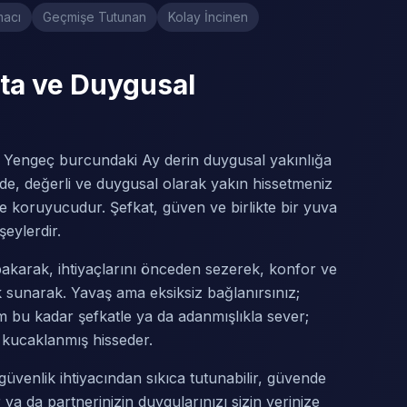
acı
Geçmişe Tutunan
Kolay İncinen
ta ve Duygusal
 Yengeç burcundaki Ay derin duygusal yakınlığa
de, değerli ve duygusal olarak yakın hissetmeniz
 ve koruyucudur. Şefkat, güven ve birlikte bir yuva
şeylerdir.
bakarak, ihtiyaçlarını önceden sezerek, konfor ve
k sunarak. Yavaş ama eksiksiz bağlanırsınız;
m bu kadar şefkatle ya da adanmışlıkla sever;
 kucaklanmış hisseder.
 güvenlik ihtiyacından sıkıca tutunabilir, güvende
 ya da partnerinizin duygularınızı sizin yerinize