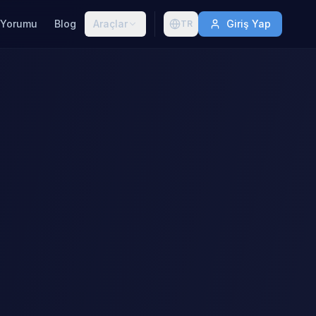
 Yorumu
Blog
Araçlar
Giriş Yap
TR