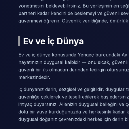
yönetmesini bekleyebilirsiniz. Bu yerleşimin en sağlı
partneri kadar kendini de beslemeyi ve güvenli sev
güvenmeyi öğrenir. Güvenlik verildiğinde, ömürlük
Ev ve İç Dünya
Ev ve iç dünya konusunda Yengeç burcundaki Ay so
hayatınızın duygusal kalbidir — onu sıcak, güvenli
güvenli bir üs olmadan derinden tedirgin olursunu
merkezindedir.
İç dünyanız derin, sezgisel ve gelgitlidir; duygular tı
güvenliğe çekilerek ve teselli edilerek baş eders
ihtiyaç duyarsınız. Ailenizin duygusal belleğini ve 
dolu bir yuva kurduğunuzda ve herkesinki kadar ke
duygusal doğanız çevrenizdeki herkes için derin bi