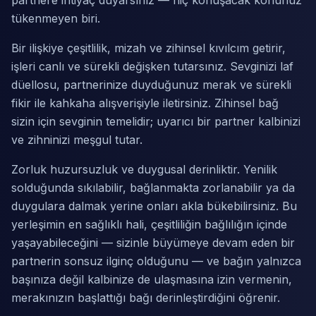
partnere ihtiyaç duyarsınız — hiç konuşacak konunuz
tükenmeyen biri.
Bir ilişkiye çeşitlilik, mizah ve zihinsel kıvılcım getirir,
işleri canlı ve sürekli değişken tutarsınız. Sevginizi laf
düellosu, partnerinize duyduğunuz merak ve sürekli
fikir ile kahkaha alışverişiyle iletirsiniz. Zihinsel bağ
sizin için sevginin temelidir; uyarıcı bir partner kalbinizi
ve zihninizi meşgul tutar.
Zorluk huzursuzluk ve duygusal derinliktir. Yenilik
solduğunda sıkılabilir, bağlanmakta zorlanabilir ya da
duygulara dalmak yerine onları akla bükebilirsiniz. Bu
yerleşimin en sağlıklı hali, çeşitliliğin bağlılığın içinde
yaşayabileceğini — sizinle büyümeye devam eden bir
partnerin sonsuz ilginç olduğunu — ve bağın yalnızca
başınıza değil kalbinize de ulaşmasına izin vermenin,
merakınızın başlattığı bağı derinleştirdiğini öğrenir.