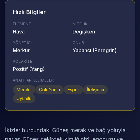
Hızlı Bilgiler
ELEMENT
NITELIK
Hava
Değişken
YÖNETICI
ONUR
Merkür
Yabancı (Peregrin)
POLARITE
Pozitif (Yang)
ANAHTAR KELIMELER
Meraklı
Çok Yönlü
Esprili
İletişimci
Uyumlu
İkizler burcundaki Güneş merak ve bağ yoluyla
parlar. Güneş çekirdek kimliğinizi, egonuzu ve