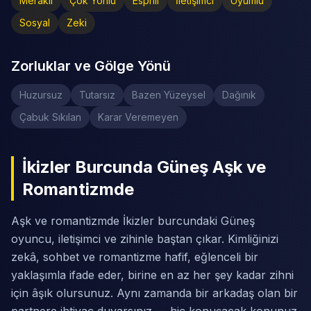
Meraklı
Çok Yönlü
Esprili
İletişimci
Uyumlu
Sosyal
Zeki
Zorluklar ve Gölge Yönü
Huzursuz
Tutarsız
Bazen Yüzeysel
Dağınık
Çabuk Sıkılan
Karar Veremeyen
İkizler Burcunda Güneş Aşk ve
Romantizmde
Aşk ve romantizmde İkizler burcundaki Güneş
oyuncu, iletişimci ve zihinle baştan çıkar. Kimliğinizi
zekâ, sohbet ve romantizme hafif, eğlenceli bir
yaklaşımla ifade eder, birine en az her şey kadar zihni
için âşık olursunuz. Aynı zamanda bir arkadaş olan bir