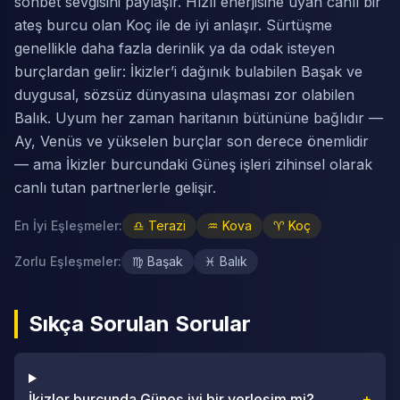
sohbet sevgisini paylaşır. Hızlı enerjisine uyan canlı bir
ateş burcu olan Koç ile de iyi anlaşır. Sürtüşme
genellikle daha fazla derinlik ya da odak isteyen
burçlardan gelir: İkizler’i dağınık bulabilen Başak ve
duygusal, sözsüz dünyasına ulaşması zor olabilen
Balık. Uyum her zaman haritanın bütününe bağlıdır —
Ay, Venüs ve yükselen burçlar son derece önemlidir
— ama İkizler burcundaki Güneş işleri zihinsel olarak
canlı tutan partnerlerle gelişir.
En İyi Eşleşmeler
:
♎
Terazi
♒
Kova
♈
Koç
Zorlu Eşleşmeler
:
♍
Başak
♓
Balık
Sıkça Sorulan Sorular
İkizler burcunda Güneş iyi bir yerleşim mi?
+