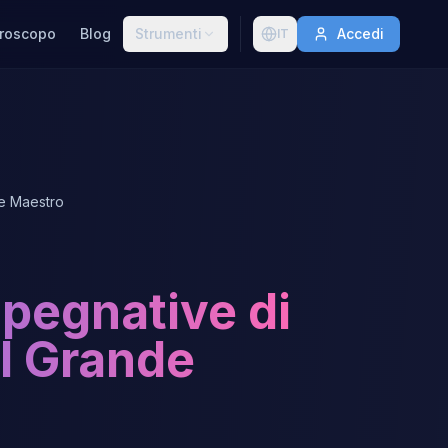
roscopo
Blog
Strumenti
Accedi
IT
de Maestro
pegnative di
il Grande