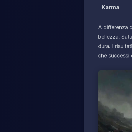
Karma
A differenza d
bellezza, Sat
dura. I risult
che successi e