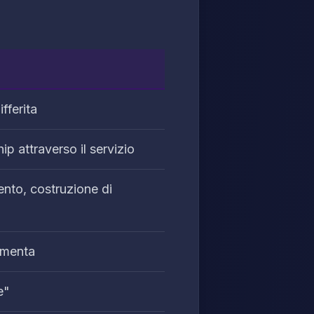
fferita
p attraverso il servizio
nto, costruzione di
damenta
e"