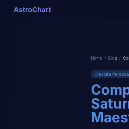
AstroChart
Home
/
Blog
/
Co
Crescita Persona
Compr
Satur
Maes