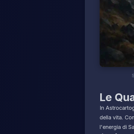
S
Le Qua
In Astrocartog
della vita. C
l'energia di S