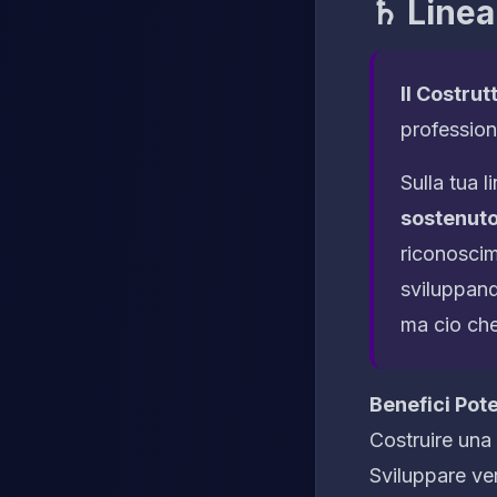
♄ Linea
Il Costrut
profession
Sulla tua 
sostenuto
riconoscim
sviluppand
ma cio che
Benefici Pote
Costruire una
Sviluppare ver