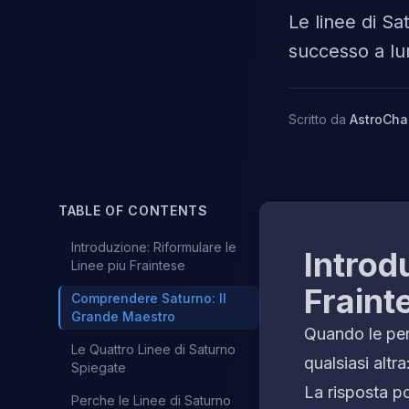
Le linee di Sa
successo a lun
Scritto da
AstroCha
TABLE OF CONTENTS
Introduzione: Riformulare le
Introd
Linee piu Fraintese
Fraint
Comprendere Saturno: Il
Grande Maestro
Quando le per
Le Quattro Linee di Saturno
qualsiasi altra
Spiegate
La risposta p
Perche le Linee di Saturno