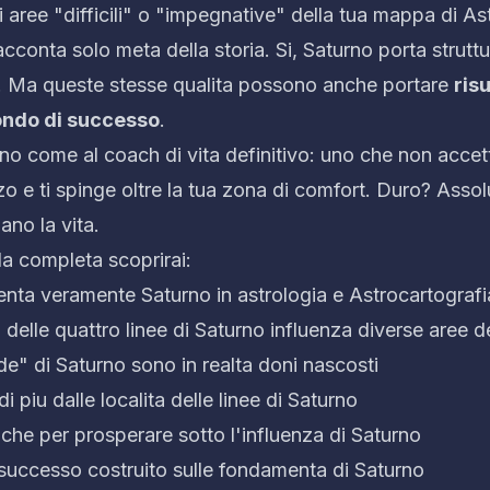
 aree "difficili" o "impegnative" della tua mappa di As
cconta solo meta della storia. Si, Saturno porta struttur
ili. Ma queste stesse qualita possono anche portare
risu
fondo di successo
.
no come al coach di vita definitivo: uno che non accett
 e ti spinge oltre la tua zona di comfort. Duro? Assolu
no la vita.
da completa scoprirai:
nta veramente Saturno in astrologia e Astrocartografi
lle quattro linee di Saturno influenza diverse aree de
de" di Saturno sono in realta doni nascosti
i piu dalle localita delle linee di Saturno
iche per prosperare sotto l'influenza di Saturno
i successo costruito sulle fondamenta di Saturno