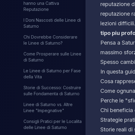
hanno una Cattiva
reputazione di
Reputazione
reputazione ra
I Doni Nascosti delle Linee di
lezioni diffic
Saturno
tipo piu pro
Chi Dovrebbe Considerare
Pensa a Satur
le Linee di Saturno?
massimo sforzo
Come Prosperare sulle Linee
di Saturno
Spesso cambia
Le Linee di Saturno per Fase
In questa gui
della Vita
Cosa rapprese
Storie di Successo: Costruire
Come ognuna de
sulle Fondamenta di Saturno
Perche le "sfi
Linee di Saturno vs. Altre
Chi beneficia d
Linee "Impegnative"
Strategie prat
Consigli Pratici per le Localita
delle Linee di Saturno
Storie reali d