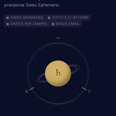
precisione Swiss Ephemeris.
▣ SWISS EPHEMERIS
▣ TUTTI E 3 I RITORNI
▣ GRATIS PER SEMPRE
▣ SENZA EMAIL
III
♄
II
I