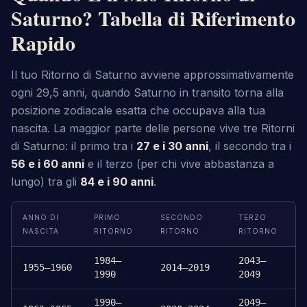
Saturno? Tabella di Riferimento
Rapido
Il tuo Ritorno di Saturno avviene approssimativamente
ogni 29,5 anni, quando Saturno in transito torna alla
posizione zodiacale esatta che occupava alla tua
nascita. La maggior parte delle persone vive tre Ritorni
di Saturno: il primo tra i
27 e i 30 anni
, il secondo tra i
56 e i 60 anni
e il terzo (per chi vive abbastanza a
lungo) tra gli
84 e i 90 anni
.
ANNO DI
PRIMO
SECONDO
TERZO
NASCITA
RITORNO
RITORNO
RITORNO
1984–
2043–
1955–1960
2014–2019
1990
2049
1990–
2049–