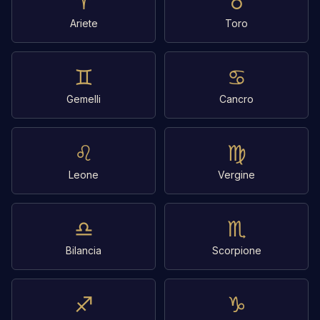
♈
♉
Ariete
Toro
♊
♋
Gemelli
Cancro
♌
♍
Leone
Vergine
♎
♏
Bilancia
Scorpione
♐
♑