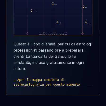
#
1
London
#
3
Tokyo
#
4
Mexico City
#
#
2
5
Cape Town
Sydney
V
S
J
M
CALCOLA LA TUA CARTA PER LA TUA MAPPA PERSONALE
Questo è il tipo di analisi per cui gli astrologi
professionisti passano ore a preparare i
clienti. La tua carta dei transiti lo fa
all’istante, incluso gratuitamente in ogni
lettura.
→ Apri la mappa completa di
astrocartografia per questo momento