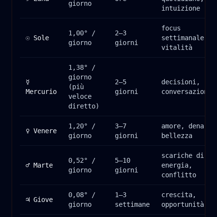
giorno
intuizione
focus
1,00° /
2–3
☉ Sole
settimanale,
giorno
giorni
vitalità
1,38° /
giorno
☿
2–5
decisioni,
(più
Mercurio
giorni
conversazioni
veloce
diretto)
1,20° /
3–7
amore, denaro,
♀ Venere
giorno
giorni
bellezza
scariche di
0,52° /
5–10
♂ Marte
energia,
giorno
giorni
conflitto
0,08° /
1–3
crescita,
♃ Giove
giorno
settimane
opportunità