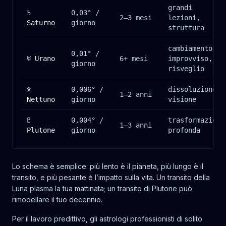
grandi
♄
0,03° /
2–3 mesi
lezioni,
Saturno
giorno
struttura
cambiamento
0,01° /
♅ Urano
6+ mesi
improvviso,
giorno
risveglio
♆
0,006° /
dissoluzione,
1–2 anni
Nettuno
giorno
visione
♇
0,004° /
trasformazione
1–3 anni
Plutone
giorno
profonda
Lo schema è semplice: più lento è il pianeta, più lungo è il
transito, e più pesante è l’impatto sulla vita. Un transito della
Luna plasma la tua mattinata; un transito di Plutone può
rimodellare il tuo decennio.
Per il lavoro predittivo, gli astrologi professionisti di solito