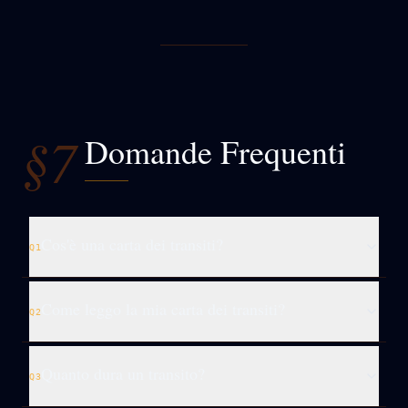
§7
Domande Frequenti
Cos'è una carta dei transiti?
Q
1
Come leggo la mia carta dei transiti?
Q
2
Quanto dura un transito?
Q
3