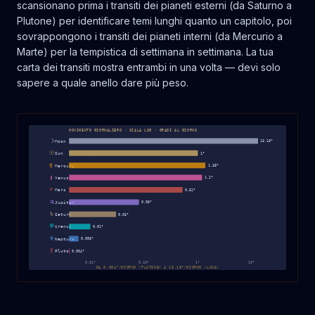
scansionano prima i transiti dei pianeti esterni (da Saturno a
Plutone) per identificare temi lunghi quanto un capitolo, poi
sovrappongono i transiti dei pianeti interni (da Mercurio a
Marte) per la tempistica di settimana in settimana. La tua
carta dei transiti mostra entrambi in una volta — devi solo
sapere a quale anello dare più peso.
MOVIMENTO GIORNALIERO · SCALA LOG · GRADI AL GIORNO
☽
13.18
°
Moon
☉
1
°
Sun
☿
1.38
°
Mercury
♀
1.2
°
Venus
♂
0.52
°
Mars
♃
0.08
°
Jupiter
♄
0.03
°
Saturn
♅
0.01
°
Uranus
♆
0.006
°
Neptune
♇
0.004
°
Pluto
0.01
°
0.10
°
1
°
10
°
DA 0.004°/GIORNO (PLUTONE) A 13.18°/GIORNO (LUNA)