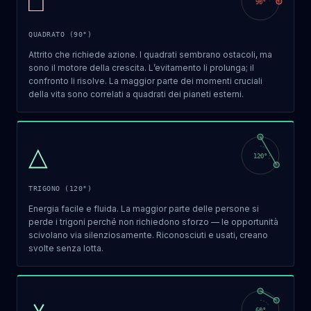
□
90
°
QUADRATO (90°)
Attrito che richiede azione. I quadrati sembrano ostacoli, ma
sono il motore della crescita. L’evitamento li prolunga; il
confronto li risolve. La maggior parte dei momenti cruciali
della vita sono correlati a quadrati dei pianeti esterni.
△
120
°
TRIGONO (120°)
Energia facile e fluida. La maggior parte delle persone si
perde i trigoni perché non richiedono sforzo — le opportunità
scivolano via silenziosamente. Riconosciuti e usati, creano
svolte senza lotta.
⚹
60
°