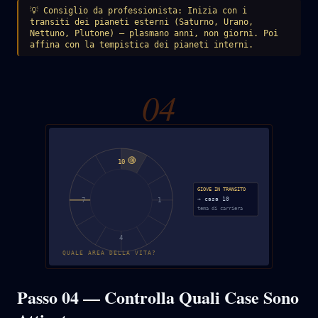
💡
Consiglio da professionista: Inizia con i
transiti dei pianeti esterni (Saturno, Urano,
Nettuno, Plutone) — plasmano anni, non giorni. Poi
affina con la tempistica dei pianeti interni.
0
4
♃
10
GIOVE IN TRANSITO
→ casa 10
7
1
tema di carriera
4
QUALE AREA DELLA VITA?
Passo 04 — Controlla Quali Case Sono