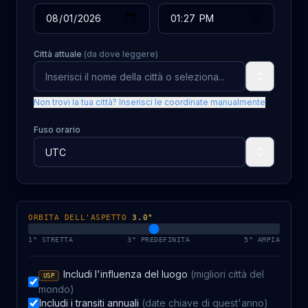
Città attuale
(da dove leggere)
Non trovi la tua città? Inserisci le coordinate manualmente
Fuso orario
ORBITA DELL'ASPETTO
3.0
°
1° STRETTA
3° PREDEFINITA
5° AMPIA
Includi l'influenza del luogo
(migliori città del
USP
mondo)
Includi i transiti annuali
(date chiave di quest'anno)