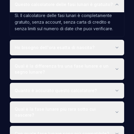
Questo calcolatore delle fasi lunari è gratuito?
Sì. Il calcolatore delle fasi lunari è completamente
gratuito, senza account, senza carta di credito e
senza limiti sul numero di date che puoi verificare.
Ho bisogno dell'ora esatta di nascita?
Qual è la differenza tra una fase lunare e un
segno lunare?
Quanto è accurato questo calcolatore?
Qual è la fase lunare più rara sotto cui
nascere?
Con quale fase lunare sono più compatibile?