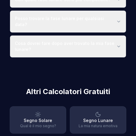
Posso trovare la fase lunare per qualsiasi
data?
Cosa dovrei fare dopo aver trovato la mia fase
lunare?
Altri Calcolatori Gratuiti
Segno Solare
Segno Lunare
Qual è il mio segno?
La mia natura emotiva