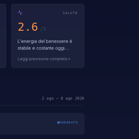
SALUTE
2.6
/5
L'energia del benessere è
stabile e costante oggi.
Ascolta il tuo corpo e
Leggi previsione completa
rispondi ai suoi bisogni con
gentile attenzione. Apprezza
la soli…
2 ago – 8 ago 2026
MODERATO