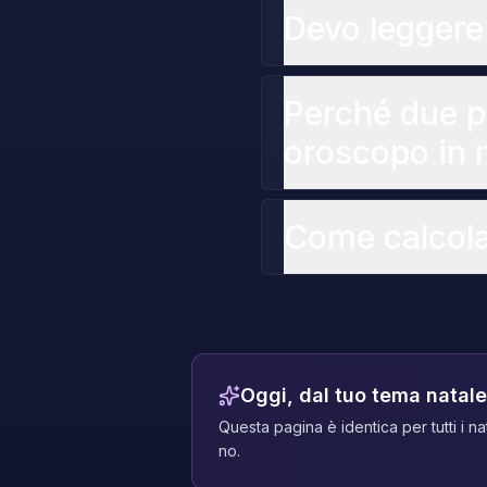
Devo leggere
Perché due p
oroscopo in 
Come calcola
Oggi, dal tuo tema natale
Questa pagina è identica per tutti i nat
no.