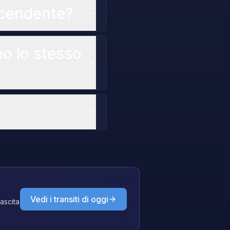
scendente?
o lo stesso
Vedi i transiti di oggi
nascita