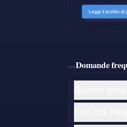
Leggi il profilo d
Domande freque
§08
Quanto sono a
Con che freq