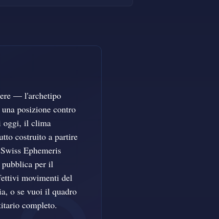
nere — l'archetipo
re una posizione contro
 oggi, il clima
tto costruito a partire
on Swiss Ephemeris
pubblica per il
fettivi movimenti del
ia, o se vuoi il quadro
titario completo.