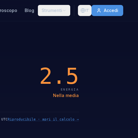
roscopo
Blog
Strumenti
Accedi
IT
2.5
ENERGIA
Nella media
 UTC
Riproducibile · apri il calcolo →