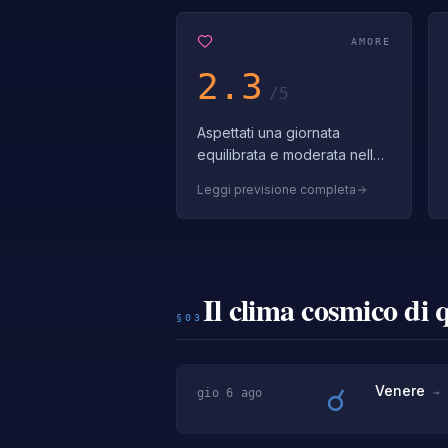
AMORE
2.3
/5
Aspettati una giornata
equilibrata e moderata nelle
questioni di cuore. La
Leggi previsione completa
costanza in amore costruisce
legami duraturi. La costanza
nell'a…
Il clima cosmico di 
§03
☌
Venere
gio 6 ago
→ 