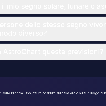
 il mio segno solare, lunare o a
ersone dello stesso segno vivon
modo diverso?
 AstroChart queste previsioni?
i sotto Bilancia. Una lettura costruita sulla tua ora e sul tuo luogo di 