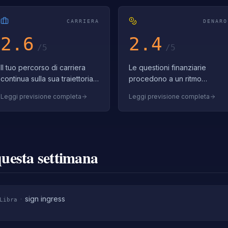
CARRIERA
DENARO
2.6
2.4
/5
/5
Il tuo percorso di carriera
Le questioni finanziarie
continua sulla sua traiettoria
procedono a un ritmo
regolare oggi. Mantieni gli
costante e gestibile oggi. La
Leggi previsione completa
Leggi previsione completa
standard professionali e
stabilità nelle finanze è
fidati del progresso gradua…
preziosa — apprezzala e
preservala. A…
questa settimana
·
sign ingress
Libra