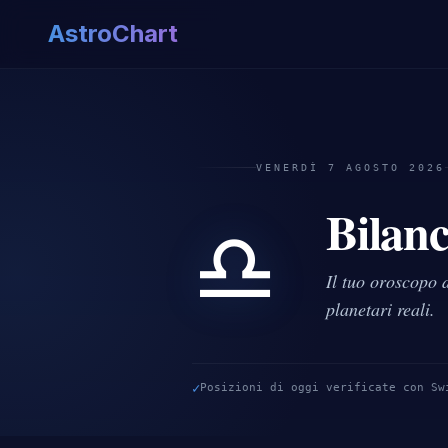
AstroChart
VENERDÌ 7 AGOSTO 2026
Bilanc
♎
Il tuo oroscopo 
planetari reali.
✓
Posizioni di oggi verificate con Sw