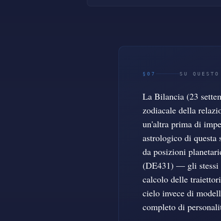
§07
SU QUESTO
La Bilancia (23 sette
zodiacale della relazi
un'altra prima di impe
astrologico di questa 
da posizioni planetar
(DE431) — gli stessi 
calcolo delle traietto
cielo invece di modelli
completo di personalit