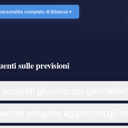
i personalità completo di Bilancia
nti sulle previsioni
ccurati gli oroscopi giornalieri
uenza vengono aggiornati gli o