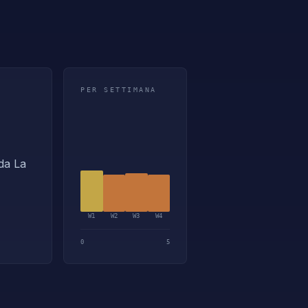
PER SETTIMANA
ida La
W
1
W
2
W
3
W
4
0
5