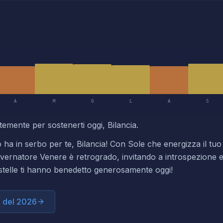
A
M
G
L
A
S
temente per sostenerti oggi, Bilancia.
 ha in serbo per te, Bilancia! Con Sole che energizza il tuo
overnatore Venere è retrogrado, invitando a introspezione e
stelle ti hanno benedetto generosamente oggi!
a del 2026