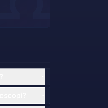
♎
?
roscopi?