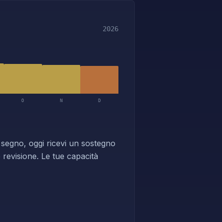
2026
O
N
D
 segno, oggi ricevi un sostegno
 revisione. Le tue capacità