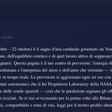
 SEGNO
mbre – 22 ottobre) è il segno d'aria cardinale governato da Ve
one, dell'equilibrio estetico e di quel lavoro attivo di soppesa
gnarsi. Questa pagina è il tuo centro di previsioni: l'energia di
settimana e l'anteprima del mese e dell'anno che verranno — tu
ie in tempo reale. Le previsioni si aggiornano ogni sei ore c
dati astronomici che il Jet Propulsion Laboratory della NASA 
rie delle sonde spaziali — così che le predizioni seguano gli ef
 riciclati. Se ti stai avvicinando per la prima volta alla Bilanc
à, compatibilità e temi di vita, leggi poi il nostro profilo iden