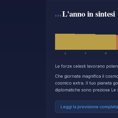
L'anno in sintesi
§06
G
F
M
Le forze celesti lavorano poten
Che giornata magnifica il cosmo
cosmico extra. Il tuo pianeta g
diplomatiche sono preziose Le 
Leggi la previsione complet