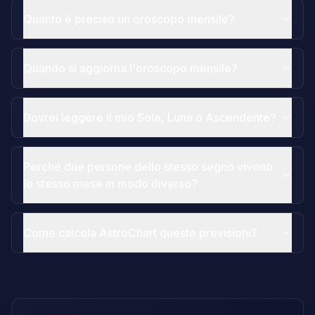
Quanto è preciso un oroscopo mensile?
Quando si aggiorna l'oroscopo mensile?
Dovrei leggere il mio Sole, Luna o Ascendente?
Perché due persone dello stesso segno vivono
lo stesso mese in modo diverso?
Come calcola AstroChart queste previsioni?