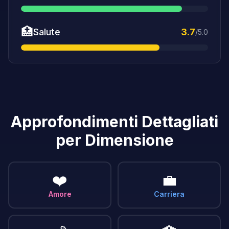
🏥
Salute
3.7
/5.0
Approfondimenti Dettagliati
per Dimensione
❤️
💼
Amore
Carriera