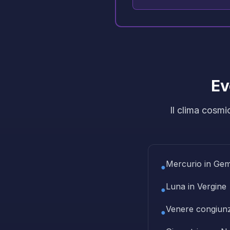
Ev
Il clima cosmi
Mercurio in Geme
●
Luna in Vergine
●
Venere congiunz
●