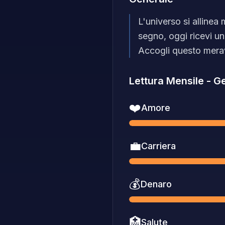
L'universo si allinea
segno, oggi ricevi un
Accogli questo merav
Lettura Mensile
-
Ge
❤️
Amore
💼
Carriera
💰
Denaro
🏥
Salute