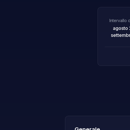
Intervallo 
agosto 
settemb
Generale