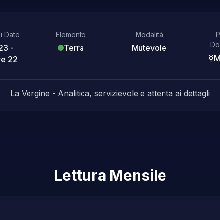
di Date
Elemento
Modalità
P
Do
23 -
Terra
Mutevole
☿
M
re 22
La Vergine - Analitica, servizievole e attenta ai dettagli
Lettura Mensile