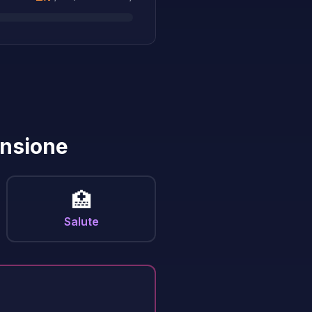
ensione
🏥
Salute