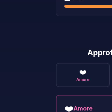
Approf
❤️
Amore
❤️
Amore