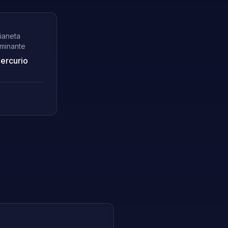
ianeta
minante
ercurio