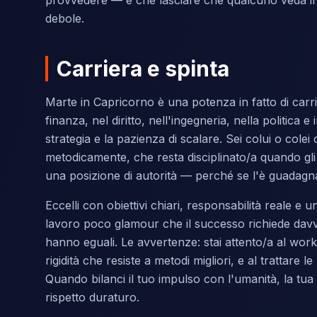
provvedere — e che lasciare che qualcuno veda il 
debole.
Carriera e spinta
Marte in Capricorno è una potenza in fatto di carrie
finanza, nel diritto, nell'ingegneria, nella politica
strategia e la pazienza di scalare. Sei colui o colei
metodicamente, che resta disciplinato/a quando gli a
una posizione di autorità — perché se l'è guadagn
Eccelli con obiettivi chiari, responsabilità reale e
lavoro poco glamour che il successo richiede davver
hanno eguali. Le avvertenze: stai attento/a al workah
rigidità che resiste a metodi migliori, e al trattare
Quando bilanci il tuo impulso con l'umanità, la tua
rispetto duraturo.