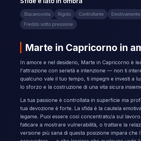
Sfide e lato in ombra
Stacanovista
Rigido
Controllante
Emotivamente
Freddo sotto pressione
Marte in Capricorno in a
In amore e nel desiderio, Marte in Capricorno è le
l'attrazione con serietà e intenzione — non ti inter
qualcuno vale il tuo tempo, ti impegni e investi a l
lo sforzo e la costruzione di una vita sicura insi
La tua passione è controllata in superficie ma prof
tua devozione è forte. La sfida è la cautela emotiv
legame. Puoi essere così concentrato/a sul lavoro e 
faticare a mostrare vulnerabilità, o trattare la rel
versione più sana di questa posizione impara che l