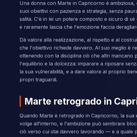
Una donna con Marte in Capricorno è ambiziosa, di
suoi obiettivi con pazienza e strategia, senza paura
salita. C'è in lei un potere composto e sicuro di sé
e raramente lascia che l'emozione faccia deragliare 
Dà valore alla realizzazione, al rispetto e al costru
che l'obiettivo richiede davvero. Al suo meglio è res
ottenendo con la disciplina ciò che altri mancano p
l'equilibrio e la dolcezza: imparare a riposare sen
la sua vulnerabilità, e a dare valore al proprio ben
propri traguardi.
Marte retrogrado in Capr
Quando Marte è retrogrado in Capricorno, la sua ene
volge all'interno, e l'ambizione può sembrare bl
ciò verso cui stai davvero lavorando — e a quale 