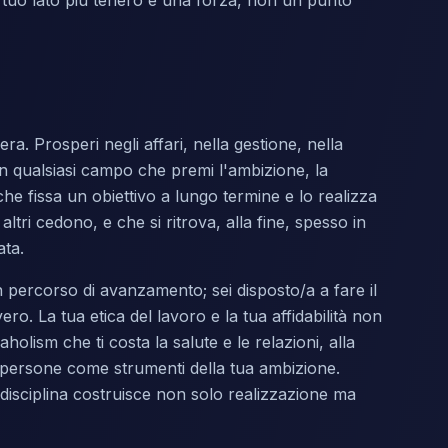
tuo lato più tenero è una forza, non un punto
ra. Prosperi negli affari, nella gestione, nella
 e in qualsiasi campo che premi l'ambizione, la
 che fissa un obiettivo a lungo termine e lo realizza
ltri cedono, e che si ritrova, alla fine, spesso in
ata.
 un percorso di avanzamento; sei disposto/a a fare il
o. La tua etica del lavoro e la tua affidabilità non
olism che ti costa la salute e le relazioni, alla
 le persone come strumenti della tua ambizione.
 disciplina costruisce non solo realizzazione ma