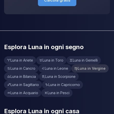
Calcola gratis
Esplora Luna in ogni segno
♈
Luna in Ariete
♉
Luna in Toro
♊
Luna in Gemelli
♋
Luna in Cancro
♌
Luna in Leone
♍
Luna in Vergine
♎
Luna in Bilancia
♏
Luna in Scorpione
♐
Luna in Sagittario
♑
Luna in Capricorno
♒
Luna in Acquario
♓
Luna in Pesci
Esplora Luna in ogni casa