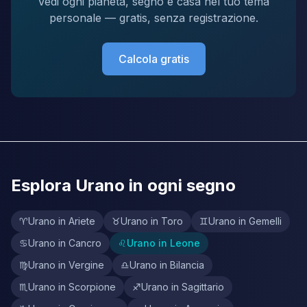
Vedi ogni pianeta, segno e casa nel tuo tema
personale — gratis, senza registrazione.
Calcola gratis
Esplora Urano in ogni segno
♈
Urano in Ariete
♉
Urano in Toro
♊
Urano in Gemelli
♋
Urano in Cancro
♌
Urano in Leone
♍
Urano in Vergine
♎
Urano in Bilancia
♏
Urano in Scorpione
♐
Urano in Sagittario