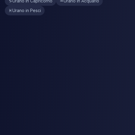
♑
Urano in Capricorno
♒
Urano in Acquario
♓
Urano in Pesci