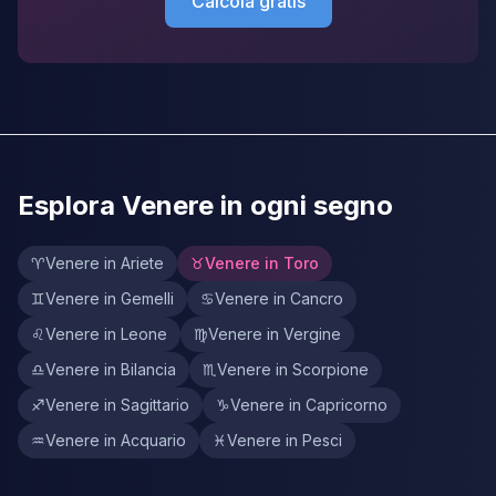
Calcola gratis
Esplora Venere in ogni segno
♈
Venere in Ariete
♉
Venere in Toro
♊
Venere in Gemelli
♋
Venere in Cancro
♌
Venere in Leone
♍
Venere in Vergine
♎
Venere in Bilancia
♏
Venere in Scorpione
♐
Venere in Sagittario
♑
Venere in Capricorno
♒
Venere in Acquario
♓
Venere in Pesci