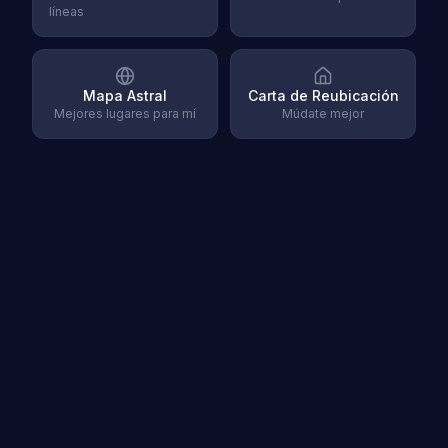
líneas
Mapa Astral
Carta de Reubicación
Mejores lugares para mí
Múdate mejor