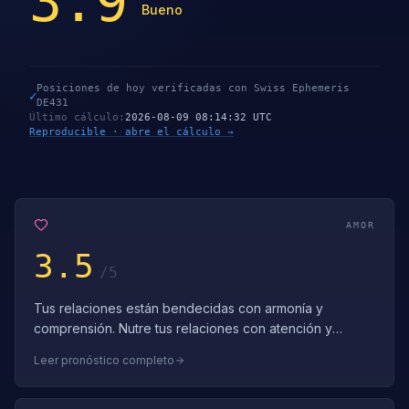
3.9
Bueno
Posiciones de hoy verificadas con Swiss Ephemeris
✓
DE431
Último cálculo
:
2026-08-09 08:14:32 UTC
Reproducible · abre el cálculo →
AMOR
3.5
/5
Tus relaciones están bendecidas con armonía y
comprensión. Nutre tus relaciones con atención y
cuidado. Deja que la armonía y el afecto guí…
Leer pronóstico completo