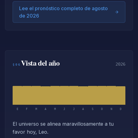
Lee el pronóstico completo de agosto
de 2026
Vista del año
2026
§06
E
F
M
A
M
J
J
A
S
O
N
D
El universo se alinea maravillosamente a tu
favor hoy, Leo.