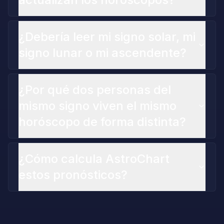
¿Debería leer mi signo solar, mi
signo lunar o mi ascendente?
¿Por qué dos personas del
mismo signo viven el mismo
horóscopo de forma distinta?
¿Cómo calcula AstroChart
estos pronósticos?