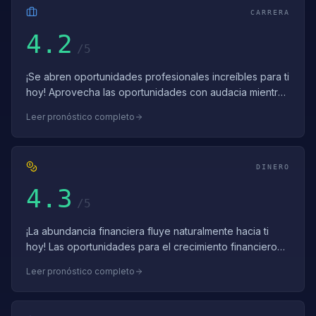
CARRERA
4.2
/5
¡Se abren oportunidades profesionales increíbles para ti
hoy! Aprovecha las oportunidades con audacia mientras
te mantienes firme en una pl…
Leer pronóstico completo
DINERO
4.3
/5
¡La abundancia financiera fluye naturalmente hacia ti
hoy! Las oportunidades para el crecimiento financiero
están maduras — toma acción ins…
Leer pronóstico completo