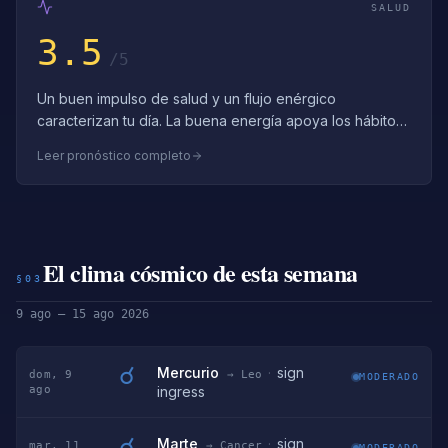
SALUD
3.5
/5
Un buen impulso de salud y un flujo enérgico
caracterizan tu día. La buena energía apoya los hábitos
saludables — construye sobre este impu…
Leer pronóstico completo
El clima cósmico de esta semana
§03
9 ago – 15 ago 2026
☌
Mercurio
·
sign
dom, 9
→ Leo
MODERADO
ago
ingress
☌
Marte
·
sign
mar, 11
→ Cancer
MODERADO