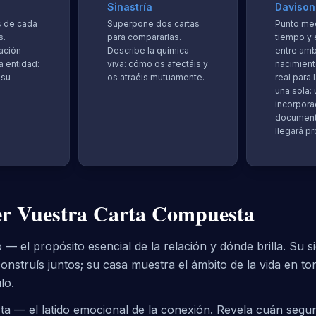
Sinastría
Davison
 de cada
Superpone dos cartas
Punto med
s.
para compararlas.
tiempo y 
lación
Describe la química
entre am
a entidad:
viva: cómo os afectáis y
nacimient
 su
os atraéis mutuamente.
real para
una sola:
incorpora
document
llegará pr
r Vuestra Carta Compuesta
— el propósito esencial de la relación y dónde brilla. Su s
construís juntos; su casa muestra el ámbito de la vida en to
lo.
 — el latido emocional de la conexión. Revela cuán segur