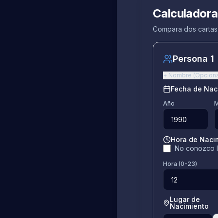
Calculadora
Compara dos cartas 
Persona 1
+
Nombre
(
Opciona
Fecha de Nac
Año
Hora de Nacim
No conozco l
Hora (0-23)
Lugar de
Nacimiento