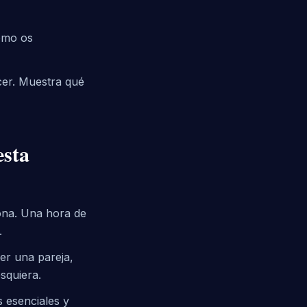
ómo os
cer. Muestra qué
sta
sona. Una hora de
.
er una pareja,
squiera.
 esenciales y