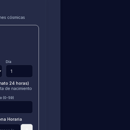
ones cósmicas
Día
mato 24 horas)
ta de nacimiento
o (0-59)
ona Horaria