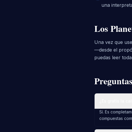
una interpret
Los Plane
Una vez que uses
—desde el propó
puedas leer toda 
Preguntas
¿Es gratis la c
Sí. Es completame
compuestas como