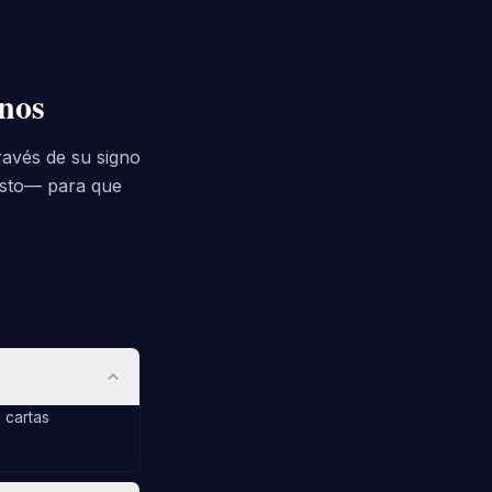
gnos
ravés de su signo
esto— para que
s cartas