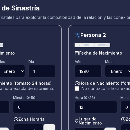
 de Sinastría
natales para explorar la compatibilidad de la relación y las conexi
Persona 2
l
)
+
Nombre
(
Opcional
)
imiento
Fecha de Nacimiento
Mes
Día
Año
Mes
iento (formato 24 horas)
Hora de Nacimiento (for
a hora exacta de nacimiento
No conozco la hora exac
Minuto (0-59)
Hora (0-23)
Minut
Lugar de
Zona Horaria
Z
Nacimiento