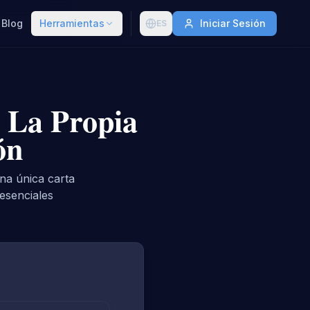
Blog
Herramientas
Iniciar Sesión
ES
 La Propia
ón
na única carta
esenciales