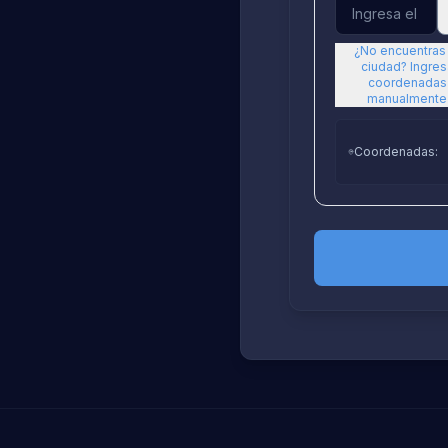
¿No encuentras 
ciudad? Ingres
coordenadas
manualmente
Coordenadas
: