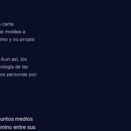
 carta
ue moldea a
imo y su propia
Aun así, los
ología de las
 dos personas por
 puntos medios
amino entre sus