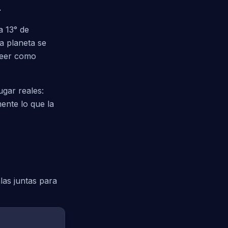
.
a 13° de
a planeta se
leer como
ugar reales:
ente lo que la
las juntas para