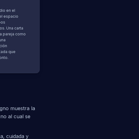
io en el
el espacio
bos
os. Una carta
 la pareja como
 una
ción
ada que
onto.
igno muestra la
rno al cual se
a, cuidada y