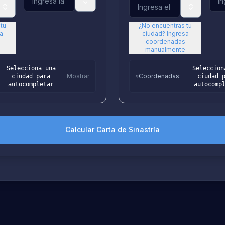
tu
¿No encuentras tu
a
ciudad? Ingresa
coordenadas
manualmente
Selecciona una
Seleccion
Mostrar
Coordenadas
:
ciudad para
ciudad 
autocompletar
autocomp
Calcular Carta de Sinastría