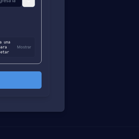
a una
Mostrar
para
letar