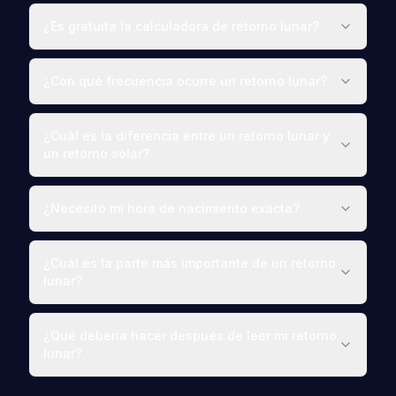
¿Es gratuita la calculadora de retorno lunar?
¿Con qué frecuencia ocurre un retorno lunar?
¿Cuál es la diferencia entre un retorno lunar y
un retorno solar?
¿Necesito mi hora de nacimiento exacta?
¿Cuál es la parte más importante de un retorno
lunar?
¿Qué debería hacer después de leer mi retorno
lunar?