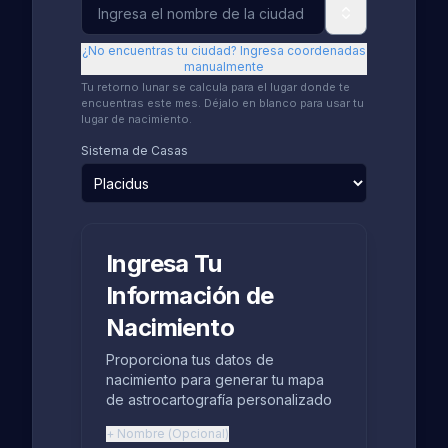
¿No encuentras tu ciudad? Ingresa coordenadas
manualmente
Tu retorno lunar se calcula para el lugar donde te
encuentras este mes. Déjalo en blanco para usar tu
lugar de nacimiento.
Sistema de Casas
Ingresa Tu
Información de
Nacimiento
Proporciona tus datos de
nacimiento para generar tu mapa
de astrocartografía personalizado
+
Nombre
(
Opcional
)