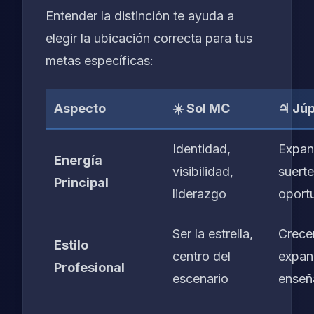
Entender la distinción te ayuda a
elegir la ubicación correcta para tus
metas específicas:
Aspecto
☀️ Sol MC
♃ Júp
Identidad,
Expan
Energía
visibilidad,
suerte
Principal
liderazgo
oport
Ser la estrella,
Crecer
Estilo
centro del
expand
Profesional
escenario
enseñ