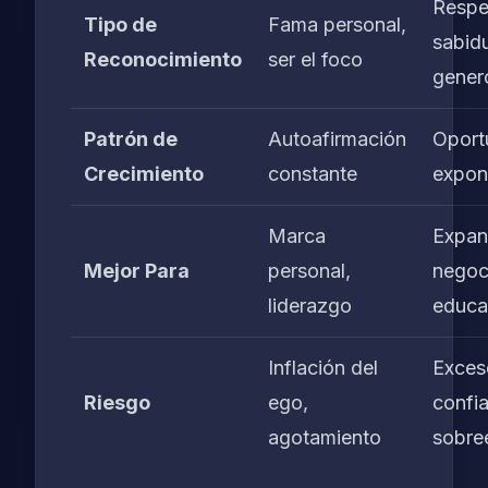
Respe
Tipo de
Fama personal,
sabidu
Reconocimiento
ser el foco
gener
Patrón de
Autoafirmación
Oport
Crecimiento
constante
expon
Marca
Expan
Mejor Para
personal,
negoc
liderazgo
educa
Inflación del
Exces
Riesgo
ego,
confi
agotamiento
sobre