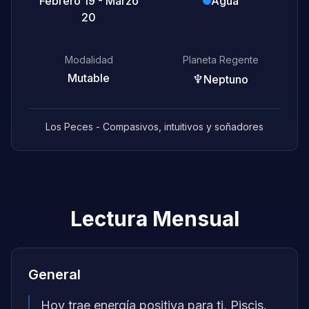
Febrero 19 - Marzo
Agua
20
Modalidad
Planeta Regente
Mutable
♆
Neptuno
Los Peces - Compasivos, intuitivos y soñadores
Lectura Mensual
General
Hoy trae energía positiva para ti, Piscis.