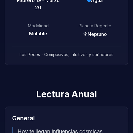
Febrero 19 - Marzo
Agua
20
Modalidad
Planeta Regente
Mutable
♆
Neptuno
Los Peces - Compasivos, intuitivos y soñadores
Lectura Anual
General
Hoy te llegan influencias cósmicas