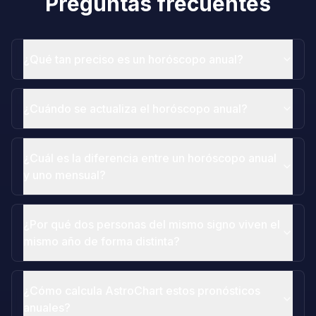
Preguntas frecuentes
¿Qué tan preciso es un horóscopo anual?
¿Cuándo se actualiza el horóscopo anual?
¿Cuál es la diferencia entre un horóscopo anual
y uno mensual?
¿Por qué dos personas del mismo signo viven el
mismo año de forma distinta?
¿Cómo calcula AstroChart estos pronósticos
anuales?