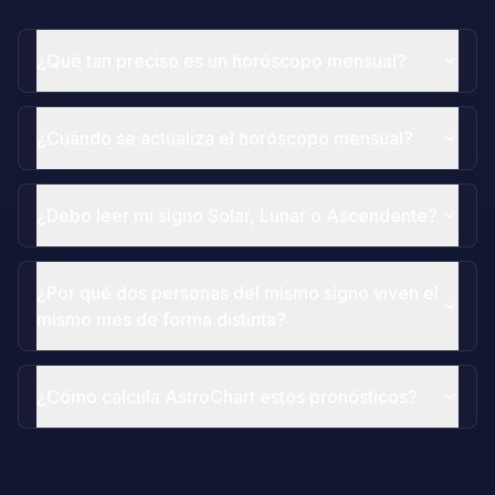
¿Qué tan preciso es un horóscopo mensual?
¿Cuándo se actualiza el horóscopo mensual?
¿Debo leer mi signo Solar, Lunar o Ascendente?
¿Por qué dos personas del mismo signo viven el
mismo mes de forma distinta?
¿Cómo calcula AstroChart estos pronósticos?