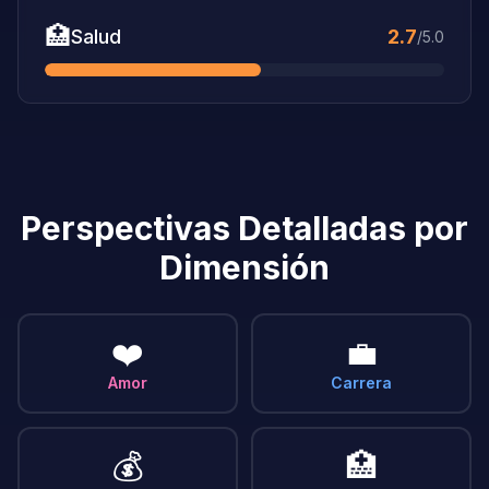
🏥
Salud
2.7
/5.0
Perspectivas Detalladas por
Dimensión
❤️
💼
Amor
Carrera
💰
🏥