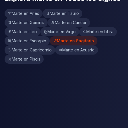
♈
Marte en Aries
♉
Marte en Tauro
♊
Marte en Géminis
♋
Marte en Cáncer
♌
Marte en Leo
♍
Marte en Virgo
♎
Marte en Libra
♏
Marte en Escorpio
♐
Marte en Sagitario
♑
Marte en Capricornio
♒
Marte en Acuario
♓
Marte en Piscis