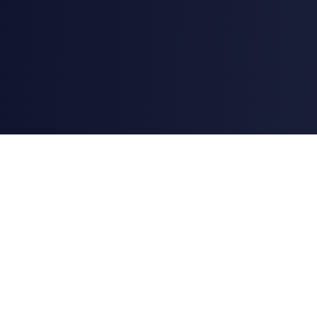
AstroChart
Herramientas profesionales de astrología y astrocartografía
impulsadas por Swiss Ephemeris (DE431), el mismo conjunto
de datos que NASA JPL publica para las posiciones
planetarias.