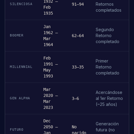
1932 –
Retornos
91–94
SILENCIOSA
Feb
completados
1935
Jan
Segundo
1962 –
Retorno
62–64
BOOMER
Mar
completado
1964
Feb
Primer
1991 –
Retorno
33–35
MILLENNIAL
May
completado
1993
Mar
Acercándose
2020 –
al 1er Retorno
3–6
GEN ALPHA
Mar
(~25 años)
2023
Dec
Generación
2050 –
No
futura (no
FUTURO
Jan
nacido