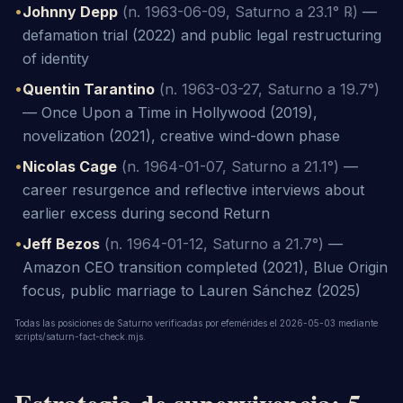
•
Johnny Depp
(n. 1963-06-09, Saturno a 23.1° ℞)
—
defamation trial (2022) and public legal restructuring
of identity
•
Quentin Tarantino
(n. 1963-03-27, Saturno a 19.7°)
—
Once Upon a Time in Hollywood (2019),
novelization (2021), creative wind-down phase
•
Nicolas Cage
(n. 1964-01-07, Saturno a 21.1°)
—
career resurgence and reflective interviews about
earlier excess during second Return
•
Jeff Bezos
(n. 1964-01-12, Saturno a 21.7°)
—
Amazon CEO transition completed (2021), Blue Origin
focus, public marriage to Lauren Sánchez (2025)
Todas las posiciones de Saturno verificadas por efemérides el 2026-05-03 mediante
scripts/saturn-fact-check.mjs.