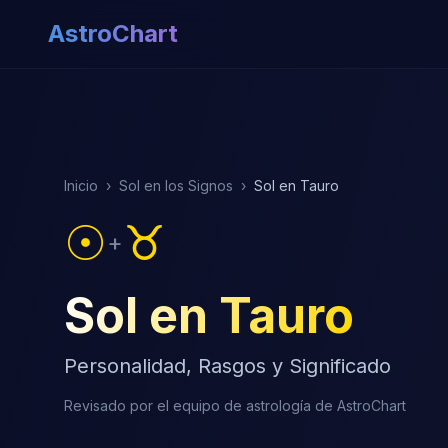
AstroChart
Inicio
›
Sol en los Signos
›
Sol en Tauro
☉
♉
+
Sol en Tauro
Personalidad, Rasgos y Significado
Revisado por el equipo de astrología de AstroChart