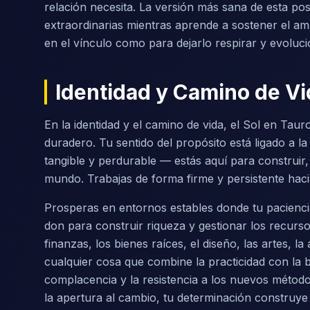
relación necesita. La versión más sana de esta po
extraordinarias mientras aprende a sostener el am
en el vínculo como para dejarlo respirar y evoluci
Identidad y Camino de Vi
En la identidad y el camino de vida, el Sol en Taur
duradero. Tu sentido del propósito está ligado a la
tangible y perdurable — estás aquí para construir, 
mundo. Trabajas de forma firme y persistente hac
Prosperas en entornos estables donde tu paciencia 
don para construir riqueza y gestionar los recur
finanzas, los bienes raíces, el diseño, las artes, l
cualquier cosa que combine la practicidad con la be
complacencia y la resistencia a los nuevos método
la apertura al cambio, tu determinación construye