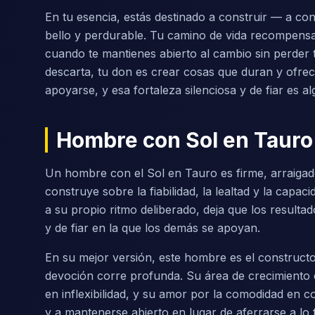
En tu esencia, estás destinado a construir — a conv
bello y perdurable. Tu camino de vida recompensa 
cuando te mantienes abierto al cambio sin perder
descarta, tu don es crear cosas que duran y ofre
apoyarse, y esa fortaleza silenciosa y de fiar es al
Hombre con Sol en Tauro
Un hombre con el Sol en Tauro es firme, arraigado
construye sobre la fiabilidad, la lealtad y la cap
a su propio ritmo deliberado, deja que los result
y de fiar en la que los demás se apoyan.
En su mejor versión, este hombre es el constructo
devoción corre profunda. Su área de crecimiento e
en inflexibilidad, y su amor por la comodidad en
y a mantenerse abierto en lugar de aferrarse a lo 