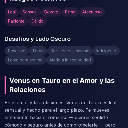
Leal
Sensual
Devoto
Firme
Afectuoso
Paciente
Cálido
Desafíos y Lado Oscuro
Posesivo
Terco
Resistente al cambio
Indulgente
Lento para abrirse
Atado a la comodidad
Venus en Tauro en el Amor y las
Relaciones
En el amor y las relaciones, Venus en Tauro es leal,
sensual y hecho para el largo plazo. Te mueves
lentamente hacia el romance — quieres sentirte
cómodo y seguro antes de comprometerte — pero