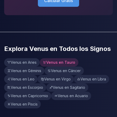
Calcular Gratis
Explora Venus en Todos los Signos
♈
Venus en Aries
♉
Venus en Tauro
♊
Venus en Géminis
♋
Venus en Cáncer
♌
Venus en Leo
♍
Venus en Virgo
♎
Venus en Libra
♏
Venus en Escorpio
♐
Venus en Sagitario
♑
Venus en Capricornio
♒
Venus en Acuario
♓
Venus en Piscis