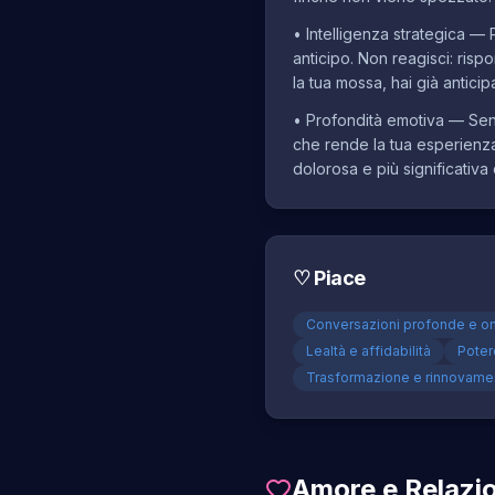
•
Intelligenza strategica —
anticipo. Non reagisci: risp
la tua mossa, hai già antici
•
Profondità emotiva — Sen
che rende la tua esperienza 
dolorosa e più significativa
♡
Piace
Conversazioni profonde e o
Lealtà e affidabilità
Poter
Trasformazione e rinnovame
Amore e Relazio