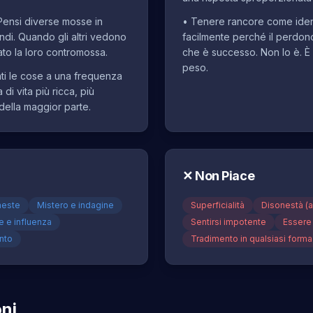
 Pensi diverse mosse in
•
Tenere rancore come iden
ondi. Quando gli altri vedono
facilmente perché il perdono
pato la loro contromossa.
che è successo. Non lo è. È l
peso.
ti le cose a una frequenza
di vita più ricca, più
 della maggior parte.
✕
Non Piace
neste
Mistero e indagine
Superficialità
Disonestà (a
e e influenza
Sentirsi impotente
Essere
nto
Tradimento in qualsiasi forma
ni