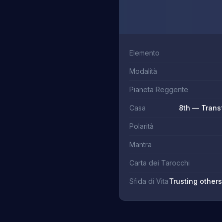
Elemento
Modalità
Pianeta Reggente
Casa
8th — Trans
Polarità
Mantra
Carta dei Tarocchi
Sfida di Vita
Trusting others