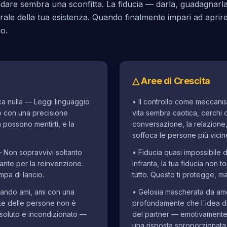
ndare sembra una sconfitta. La fiducia — darla, guadagnarla
rale della tua esistenza. Quando finalmente impari ad aprire
o.
△
Aree di Crescita
 nulla — Leggi linguaggio
•
Il controllo come meccani
o con una precisione
vita sembra caotica, cerchi di
 possono mentirti, e la
conversazione, la relazione,
soffoca le persone più vicine
— Non sopravvivi soltanto
•
Fiducia quasi impossibile 
rante per la reinvenzione.
infranta, la tua fiducia non 
mpa di lancio.
tutto. Questo ti protegge, ma
uando ami, ami con una
•
Gelosia mascherata da am
arte delle persone non è
profondamente che l'idea di
ssoluto e incondizionato —
del partner — emotivamente
una risposta sproporzionata 