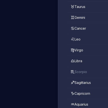
♉
Taurus
♊
Gemini
♋
Cancer
♌
Leo
♍
Virgo
♎
Libra
♏
Scorpio
♐
Sagittarius
♑
Capricorn
♒
Aquarius