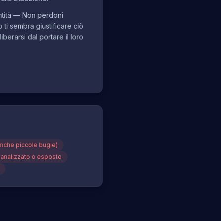
tità — Non perdoni
 ti sembra giustificare ciò
iberarsi dal portare il loro
nche piccole bugie)
 analizzato o esposto