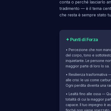
conta o perché lasciarlo a
tradimento — è il tema cent
che resta è sempre stato tu
✦
Punti di Forza
•
Percezione che non manca
del corpo, tono e sottotest
inquietante. Le persone non
maggior parte di loro lo sa.
•
Resilienza trasformativa 
alle crisi: le usi come carbu
Ogni perdita diventa una ra
•
Lealtà fino alle ossa — Q
totalità di cui la maggior p
capace. Il tuo impegno è a
finché non viene spezzato.