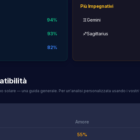
Più Impegnativi
94
%
♊
Gemini
93
%
♐
Sagittarius
82
%
tibilità
o solare — una guida generale. Per un'analisi personalizzata usando i vostri t
Amore
55
%