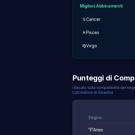
Migliori Abbinamenti
♋
Cancer
♓
Pisces
♍
Virgo
Punteggi di Compa
ℹ️
Basato sulla compatibilità del segn
Calcolatore di Sinastria
.
Segno
♈
Aries