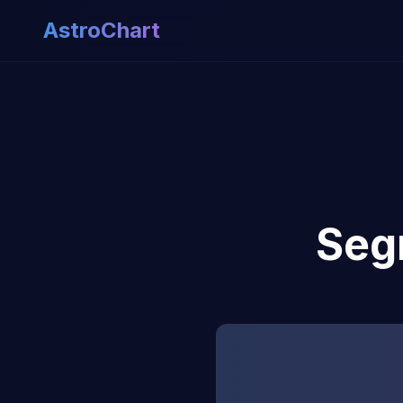
AstroChart
Seg