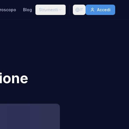
roscopo
Blog
Strumenti
Accedi
IT
ione