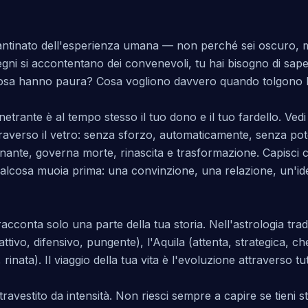
ntinato dell'esperienza umana — non perché sei oscuro, ma p
segni si accontentano dei convenevoli, tu hai bisogno di sap
sa hanno paura? Cosa vogliono davvero quando tolgono l
rante è al tempo stesso il tuo dono e il tuo fardello. Ved
averso il vetro: senza sforzo, automaticamente, senza pote
inante, governa morte, rinascita e trasformazione. Capisci c
qualcosa muoia prima: una convinzione, una relazione, un'ide
racconta solo una parte della tua storia. Nell'astrologia tra
ttivo, difensivo, pungente), l'Aquila (attenta, strategica, che
nata). Il viaggio della tua vita è l'evoluzione attraverso tut
travestito da intensità. Non riesci sempre a capire se tieni 