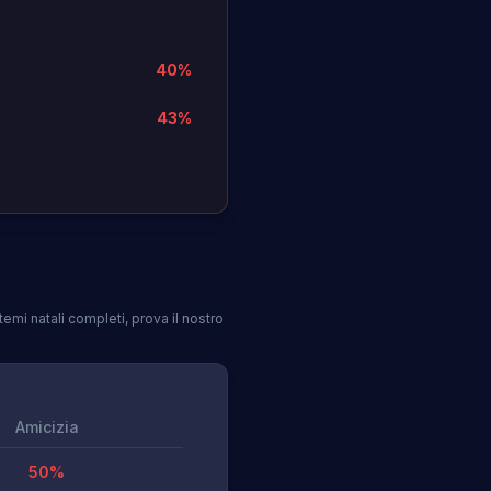
40
%
43
%
emi natali completi, prova il nostro
Amicizia
50
%