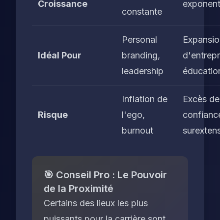
Croissance
exponenti
constante
Personal
Expansio
Idéal Pour
branding,
d'entrepr
leadership
éducatio
Inflation de
Excès de
Risque
l'ego,
confianc
burnout
surexten
🎯 Conseil Pro : Le Pouvoir
de la Proximité
Certains des lieux les plus
puissants pour la carrière sont