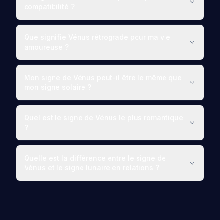
compatibilité ?
Que signifie Vénus rétrograde pour ma vie
amoureuse ?
Mon signe de Vénus peut-il être le même que
mon signe solaire ?
Quel est le signe de Vénus le plus romantique
?
Quelle est la différence entre le signe de
Vénus et le signe lunaire en relations ?