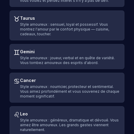
vous voulez et perdez intérêt s'il n'y a pas de défi.
♉
Taurus
Style amoureux : sensuel, loyal et possessif. Vous
montrez l'amour par le confort physique — cuisine,
cadeaux, toucher.
♊
Gemini
Style amoureux : joueur, verbal et en quête de variété.
Vous tombez amoureux des esprits d'abord.
♋
Cancer
Style amoureux : nourricier, protecteur et sentimental.
Vous aimez profondément et vous souvenez de chaque
moment significatif.
♌
Leo
Style amoureux : généreux, dramatique et dévoué. Vous
aimez être amoureux. Les grands gestes viennent
naturellement.