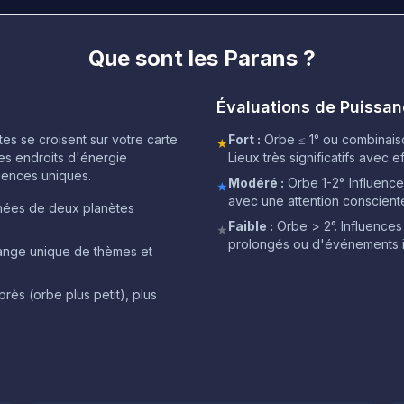
Que sont les Parans ?
Évaluations de Puissa
tes se croisent sur votre carte
Fort :
Orbe ≤ 1° ou combinais
★
des endroits d'énergie
Lieux très significatifs avec 
iences uniques.
Modéré :
Orbe 1-2°. Influenc
★
avec une attention conscient
nées de deux planètes
Faible :
Orbe > 2°. Influences
★
prolongés ou d'événements im
ange unique de thèmes et
près (orbe plus petit), plus