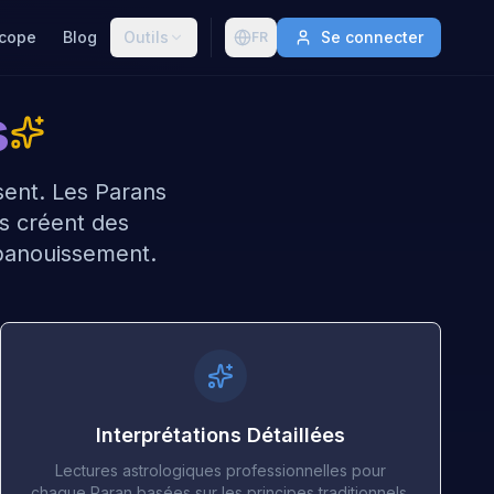
cope
Blog
Outils
Se connecter
FR
s
sent. Les Parans
es créent des
épanouissement.
Interprétations Détaillées
Lectures astrologiques professionnelles pour
chaque Paran basées sur les principes traditionnels.