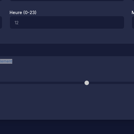
Heure (0-23)
M
llement