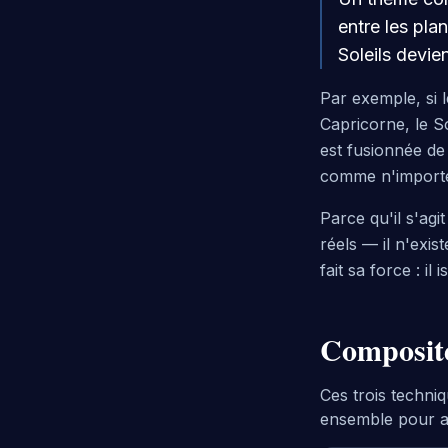
entre les pla
Soleils devie
Par exemple, si l
Capricorne, le S
est fusionnée d
comme n'importe
Parce qu'il s'agi
réels — il n'exis
fait sa force : il
Composite
Ces trois techniq
ensemble pour av