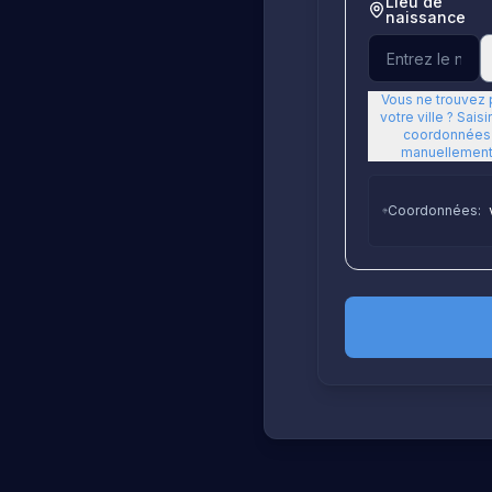
Lieu de
naissance
Vous ne trouvez
votre ville ? Saisir
coordonnées
manuellemen
Coordonnées
: