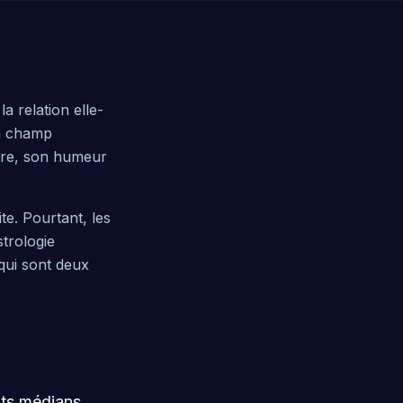
a relation elle-
un champ
être, son humeur
e. Pourtant, les
strologie
 qui sont deux
nts médians