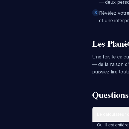
— deux person
3
Révélez votre
et une interp
Les Planè
Une fois le calc
— de la raison d
puissiez lire tout
Questions
Le calculateur 
Oui. Il est enti