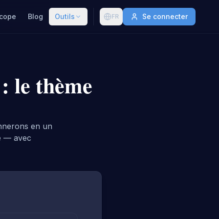
cope
Blog
Outils
Se connecter
FR
: le thème
onnerons en un
e — avec