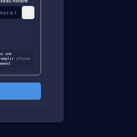
useau horaire
ez une
Afficher
remplir
ement