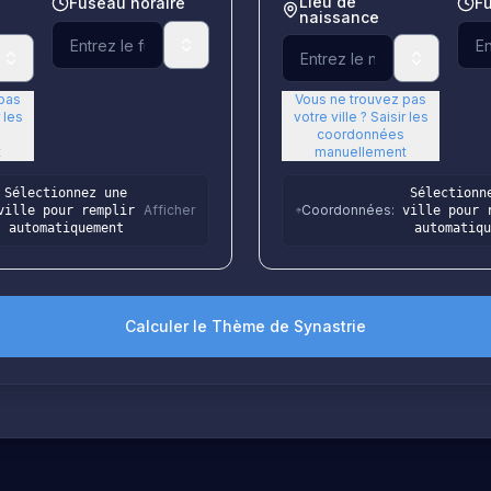
Lieu de
Fuseau horaire
F
naissance
 pas
Vous ne trouvez pas
 les
votre ville ? Saisir les
coordonnées
t
manuellement
Sélectionnez une
Sélectionn
Afficher
Coordonnées
:
ville pour remplir
ville pour 
automatiquement
automatiqu
Calculer le Thème de Synastrie