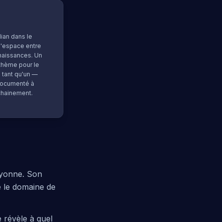
ian dans le
l'espace entre
naissances. Un
 thème pour le
 tant qu'un —
documenté à
chainement.
rayonne. Son
e le domaine de
 révèle à quel