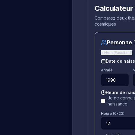
Calculateur
Comparez deux thème
cosmiques
Personne 
+
Nom
(
Facultatif
)
Date de nais
Année
M
Heure de nai
Je ne connais
naissance
Heure (0-23)