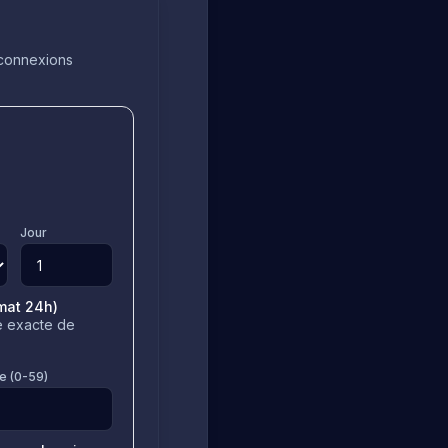
 connexions
Jour
mat 24h)
e exacte de
e (0-59)