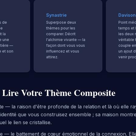
Synastrie
Davison
s de
Superpose deux
Point méd
de
thèmes pour les
temps et 
t la
comparer. Décrit
les deux 
e une
l'alchimie vivante — la
véritable
ntière —
façon dont vous vous
couple en
e et son
influencez et vous
un ajout 
attirez.
venir pro
Lire Votre Thème Composite
te — la raison d'être profonde de la relation et là où elle 
'identité que vous construisez ensemble ; sa maison montr
l le lien se cristallise.
 — le battement de cœur émotionnel de la connexion. Elle