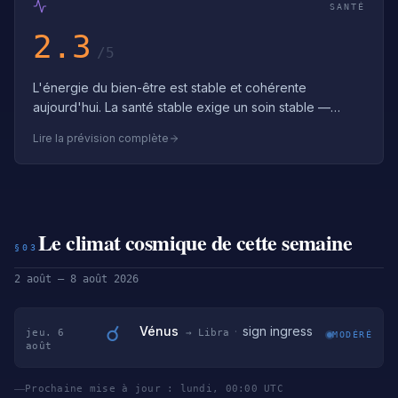
SANTÉ
2.3
/5
L'énergie du bien-être est stable et cohérente
aujourd'hui. La santé stable exige un soin stable —
maintiens des routines de bien-être cohé…
Lire la prévision complète
Le climat cosmique de cette semaine
§03
2 août – 8 août 2026
☌
Vénus
·
sign ingress
jeu. 6
→ Libra
MODÉRÉ
août
Prochaine mise à jour : lundi, 00:00 UTC