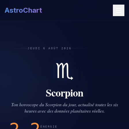
AstroChart
JEUDI 6 AOÛT 2026
♏
Scorpion
Ton horoscope du Scorpion du jour, actualisé toutes les six
heures avec des données planétaires réelles.
ÉNERGIE