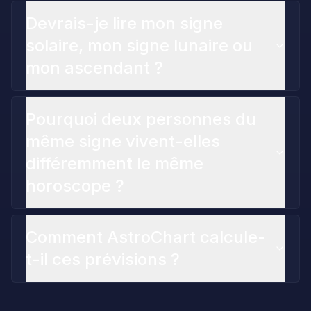
Devrais-je lire mon signe
solaire, mon signe lunaire ou
mon ascendant ?
Pourquoi deux personnes du
même signe vivent-elles
différemment le même
horoscope ?
Comment AstroChart calcule-
t-il ces prévisions ?