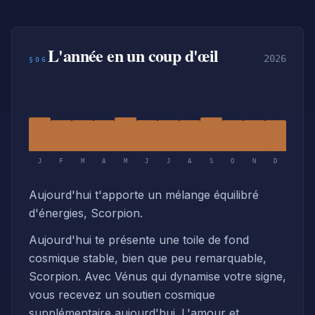
L'année en un coup d'œil
2026
§06
J
F
M
A
M
J
J
A
S
O
N
D
Aujourd'hui t'apporte un mélange équilibré
d'énergies, Scorpion.
Aujourd'hui te présente une toile de fond
cosmique stable, bien que peu remarquable,
Scorpion. Avec Vénus qui dynamise votre signe,
vous recevez un soutien cosmique
supplémentaire aujourd'hui. L'amour et