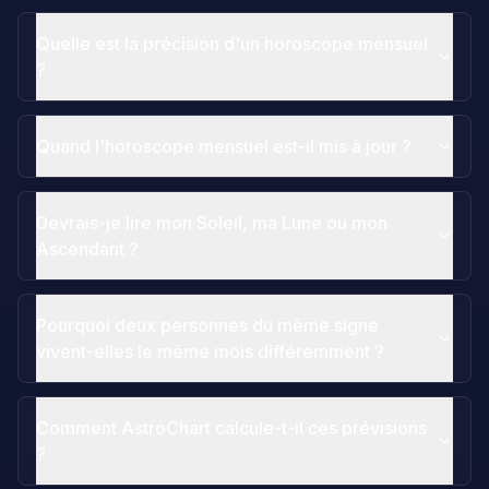
Quelle est la précision d'un horoscope mensuel
?
Quand l'horoscope mensuel est-il mis à jour ?
Devrais-je lire mon Soleil, ma Lune ou mon
Ascendant ?
Pourquoi deux personnes du même signe
vivent-elles le même mois différemment ?
Comment AstroChart calcule-t-il ces prévisions
?