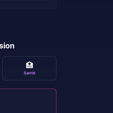
sion
🏥
Santé