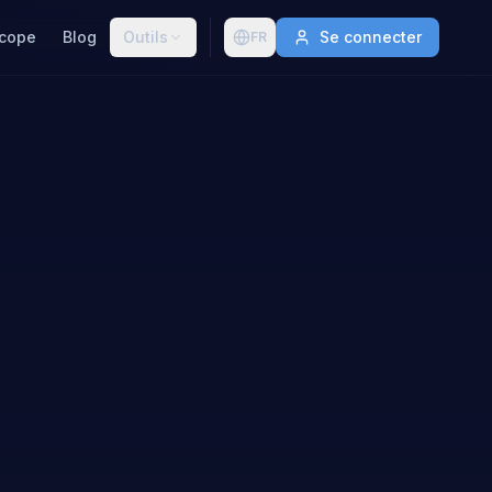
cope
Blog
Outils
Se connecter
FR