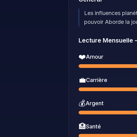
Les influences planét
pouvoir Aborde la jo
Lecture Mensuelle
❤️
Amour
💼
Carrière
💰
Argent
🏥
Santé