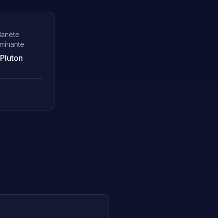
lanète
minante
Pluton