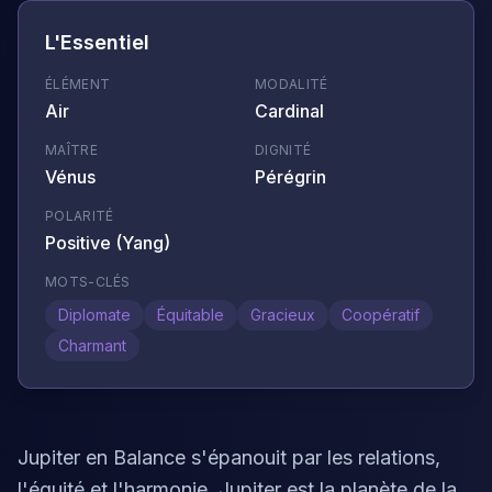
L'Essentiel
ÉLÉMENT
MODALITÉ
Air
Cardinal
MAÎTRE
DIGNITÉ
Vénus
Pérégrin
POLARITÉ
Positive (Yang)
MOTS-CLÉS
Diplomate
Équitable
Gracieux
Coopératif
Charmant
Jupiter en Balance s'épanouit par les relations,
l'équité et l'harmonie. Jupiter est la planète de la