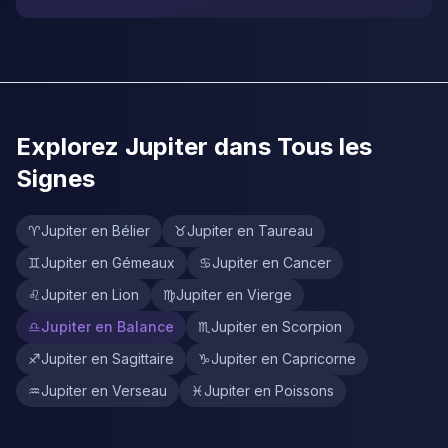
Explorez Jupiter dans Tous les
Signes
♈
Jupiter en Bélier
♉
Jupiter en Taureau
♊
Jupiter en Gémeaux
♋
Jupiter en Cancer
♌
Jupiter en Lion
♍
Jupiter en Vierge
♎
Jupiter en Balance
♏
Jupiter en Scorpion
♐
Jupiter en Sagittaire
♑
Jupiter en Capricorne
♒
Jupiter en Verseau
♓
Jupiter en Poissons