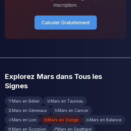
inscription.
Calculer Gratuitement
Explorez Mars dans Tous les
Signes
♈
Mars en Bélier
♉
Mars en Taureau
♊
Mars en Gémeaux
♋
Mars en Cancer
♌
Mars en Lion
♍
Mars en Vierge
♎
Mars en Balance
♏
Mars en Scorpion
♐
Mars en Sagittaire