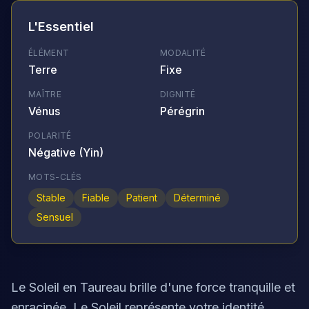
L'Essentiel
ÉLÉMENT
MODALITÉ
Terre
Fixe
MAÎTRE
DIGNITÉ
Vénus
Pérégrin
POLARITÉ
Négative (Yin)
MOTS-CLÉS
Stable
Fiable
Patient
Déterminé
Sensuel
Le Soleil en Taureau brille d'une force tranquille et
enracinée. Le Soleil représente votre identité