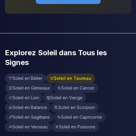
Explorez Soleil dans Tous les
Signes
♈
Soleil en Bélier
♉
Soleil en Taureau
♊
Soleil en Gémeaux
♋
Soleil en Cancer
♌
Soleil en Lion
♍
Soleil en Vierge
♎
Soleil en Balance
♏
Soleil en Scorpion
♐
Soleil en Sagittaire
♑
Soleil en Capricorne
♒
Soleil en Verseau
♓
Soleil en Poissons