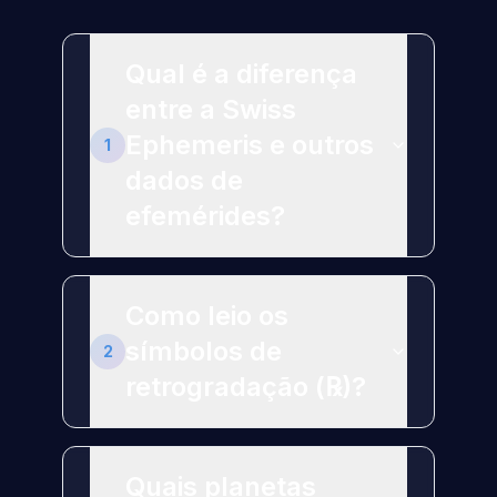
Qual é a diferença
entre a Swiss
Ephemeris e outros
1
dados de
efemérides?
Como leio os
símbolos de
2
retrogradação (℞)?
Quais planetas