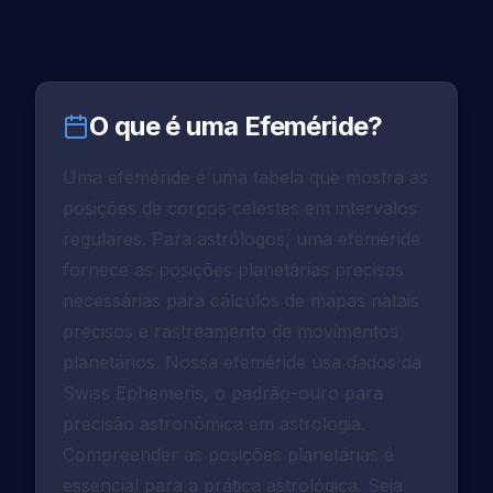
O que é uma Efeméride?
Uma efeméride é uma tabela que mostra as
posições de corpos celestes em intervalos
regulares. Para astrólogos, uma efeméride
fornece as posições planetárias precisas
necessárias para cálculos de mapas natais
precisos e rastreamento de movimentos
planetários. Nossa efeméride usa dados da
Swiss Ephemeris, o padrão-ouro para
precisão astronômica em astrologia.
Compreender as posições planetárias é
essencial para a prática astrológica. Seja