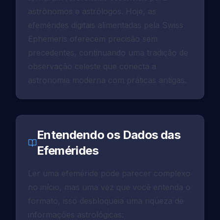
astrônomos e astrólogos. Hoje, as
efemérides digitais alimentadas pela Swiss
Ephemeris oferecem precisão sem
precedentes, continuando uma tradição de
observação celeste que conecta a
astronomia moderna com práticas antigas.
Entendendo os Dados das
Efemérides
Ler uma efeméride pode parecer complexo
no início, mas uma vez que você entenda o
formato, isso desbloqueia uma riqueza de
informações astrológicas: