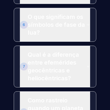
O que significam os
símbolos de fase da
6
lua?
Qual é a diferença
entre efemérides
7
geocêntricas e
heliocêntricas?
Como rastreio
quando um planeta