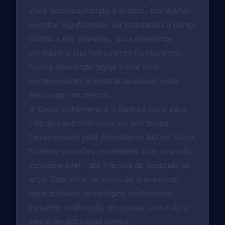
você acompanhando trânsitos, planejando
eventos significativos ou estudando a dança
cósmica dos planetas, uma efeméride
confiável é sua ferramenta fundamental.
Nossa efeméride digital torna esse
conhecimento ancestral acessível para
astrólogos modernos.
A Swiss Ephemeris é o padrão ouro para
cálculos astronômicos em astrologia.
Desenvolvida pela Astrodienst AG na Suíça,
fornece posições planetárias com precisão
incomparável - até frações de segundo de
arco. Este nível de precisão é essencial
para trabalho astrológico profissional,
incluindo retificação de mapas, previsão e
timing de astrologia eletiva.