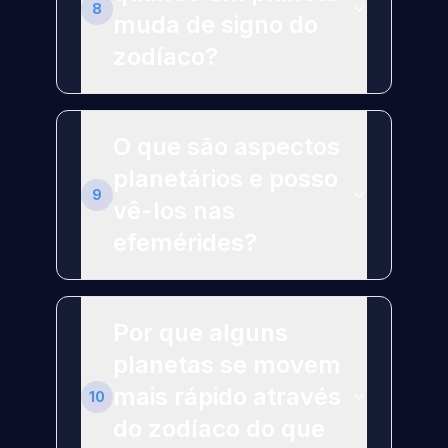
8
muda de signo do
zodíaco?
O que são aspectos
planetários e posso
9
vê-los nas
efemérides?
Por que alguns
planetas se movem
mais rápido através
10
do zodíaco do que