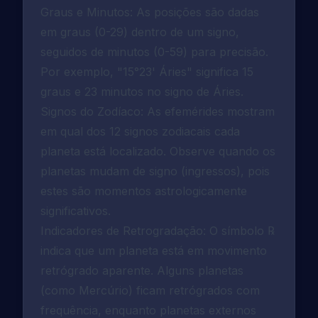
Graus e Minutos: As posições são dadas
em graus (0-29) dentro de um signo,
seguidos de minutos (0-59) para precisão.
Por exemplo, "15°23' Áries" significa 15
graus e 23 minutos no signo de Áries.
Signos do Zodíaco: As efemérides mostram
em qual dos 12 signos zodiacais cada
planeta está localizado. Observe quando os
planetas mudam de signo (ingressos), pois
estes são momentos astrologicamente
significativos.
Indicadores de Retrogradação: O símbolo ℞
indica que um planeta está em movimento
retrógrado aparente. Alguns planetas
(como Mercúrio) ficam retrógrados com
frequência, enquanto planetas externos