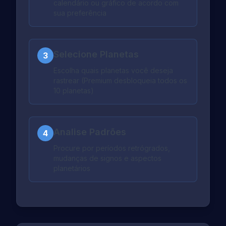
calendário ou gráfico de acordo com
sua preferência
Selecione Planetas
3
Escolha quais planetas você deseja
rastrear (Premium desbloqueia todos os
10 planetas)
Analise Padrões
4
Procure por períodos retrógrados,
mudanças de signos e aspectos
planetários