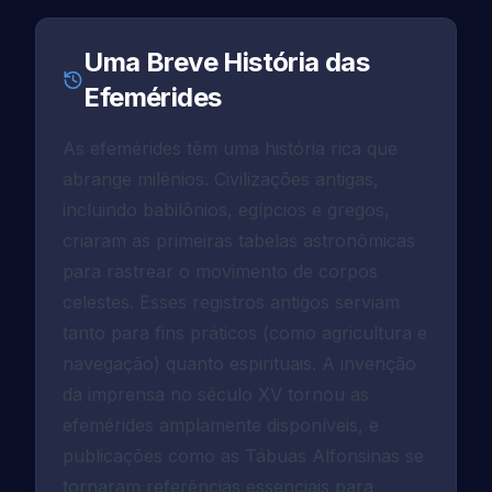
Uma Breve História das
Efemérides
As efemérides têm uma história rica que
abrange milênios. Civilizações antigas,
incluindo babilônios, egípcios e gregos,
criaram as primeiras tabelas astronômicas
para rastrear o movimento de corpos
celestes. Esses registros antigos serviam
tanto para fins práticos (como agricultura e
navegação) quanto espirituais. A invenção
da imprensa no século XV tornou as
efemérides amplamente disponíveis, e
publicações como as Tábuas Alfonsinas se
tornaram referências essenciais para