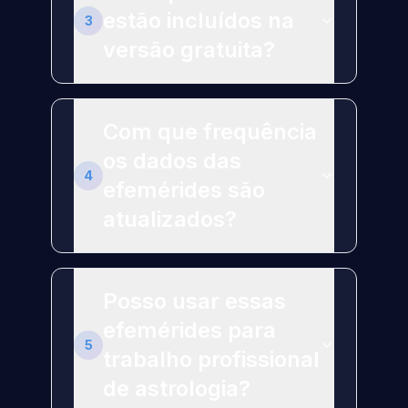
estão incluídos na
3
versão gratuita?
Com que frequência
os dados das
4
efemérides são
atualizados?
Posso usar essas
efemérides para
5
trabalho profissional
de astrologia?