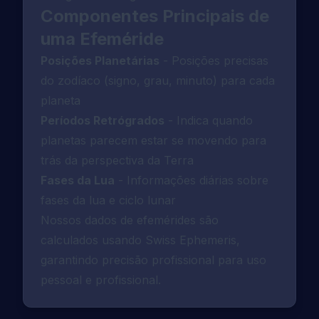
Componentes Principais de
uma Efeméride
Posições Planetárias
-
Posições precisas
do zodíaco (signo, grau, minuto) para cada
planeta
Períodos Retrógrados
-
Indica quando
planetas parecem estar se movendo para
trás da perspectiva da Terra
Fases da Lua
-
Informações diárias sobre
fases da lua e ciclo lunar
Nossos dados de efemérides são
calculados usando Swiss Ephemeris,
garantindo precisão profissional para uso
pessoal e profissional.